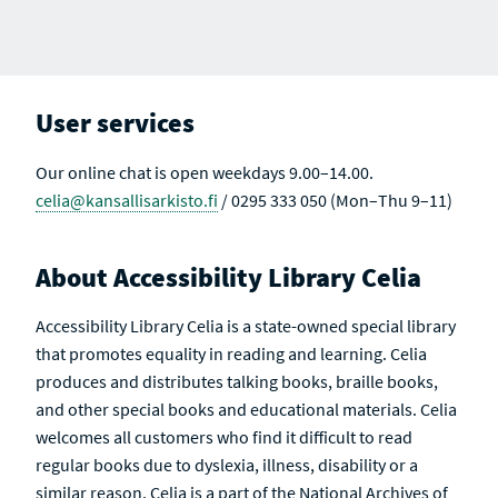
E
T
T
S
S
S
U
A
L
C
T
T
S
I
V
User services
E
Our online chat is open weekdays 9.00–14.00.
celia@kansallisarkisto.fi
/ 0295 333 050 (Mon–Thu 9–11)
About Accessibility Library Celia
Accessibility Library Celia is a state-owned special library
that promotes equality in reading and learning. Celia
produces and distributes talking books, braille books,
and other special books and educational materials. Celia
welcomes all customers who find it difficult to read
regular books due to dyslexia, illness, disability or a
similar reason. Celia is a part of the National Archives of