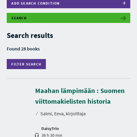
ADD SEARCH CONDITION
SEARCH
F
I
L
Search results
T
E
R
Found 28 books
S
E
A
FILTER SEARCH
R
C
H
Maahan lämpimään : Suomen
D
u
r
viittomakielisten historia
a
t
⁄
Salmi, Eeva, kirjoittaja
i
o
n
DaisyTrio
36 h 30 min