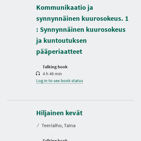
Kommunikaatio ja
synnynnäinen kuurosokeus. 1
D
: Synnynnäinen kuurosokeus
u
r
ja kuntoutuksen
a
t
pääperiaatteet
i
o
n
Talking book
4 h 46 min
Log in to see book status
D
u
r
Hiljainen kevät
a
t
⁄
Teerialho, Taina
i
o
n
Talking book