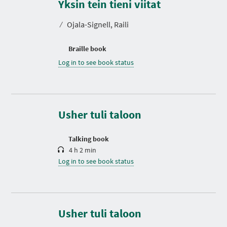
Yksin tein tieni viitat
⁄
Ojala-Signell, Raili
Braille book
Log in to see book status
D
u
r
a
t
Usher tuli taloon
i
o
n
Talking book
4 h 2 min
Log in to see book status
Usher tuli taloon