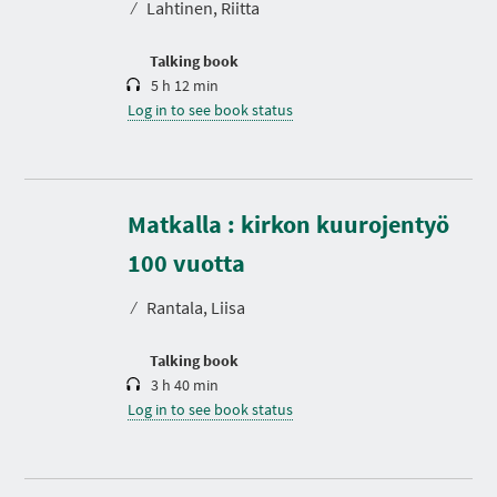
⁄
Lahtinen, Riitta
i
o
n
Talking book
5 h 12 min
Log in to see book status
Matkalla : kirkon kuurojentyö
D
u
r
100 vuotta
a
t
⁄
Rantala, Liisa
i
o
n
Talking book
3 h 40 min
Log in to see book status