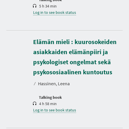
5 h 34 min
Log in to see book status
Elämän mieli : kuurosokeiden
asiakkaiden elämänpiiri ja
psykologiset ongelmat sekä
D
u
r
psykososiaalinen kuntoutus
a
t
⁄
Hassinen, Leena
i
o
n
Talking book
4 h 58 min
Log in to see book status