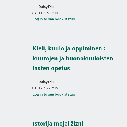
n
DaisyTrio
11 h 58 min
Log in to see book status
D
Kieli, kuulo ja oppiminen :
u
r
kuurojen ja huonokuuloisten
a
t
lasten opetus
i
o
n
DaisyTrio
17 h 27 min
Log in to see book status
D
u
r
Istorija mojei žizni
a