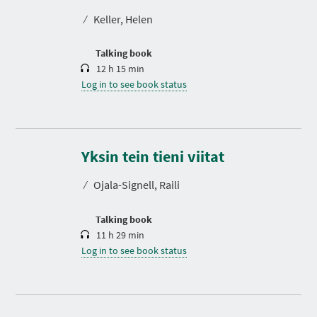
t
⁄
Keller, Helen
i
o
n
Talking book
12 h 15 min
Log in to see book status
D
u
r
Yksin tein tieni viitat
a
t
⁄
Ojala-Signell, Raili
i
o
n
Talking book
11 h 29 min
Log in to see book status