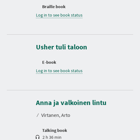
Braille book
Log in to see book status
Usher tuli taloon
E-book
Log in to see book status
D
u
r
Anna ja valkoinen lintu
a
t
⁄
Virtanen, Arto
i
o
n
Talking book
2 h 36 min