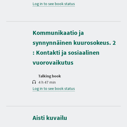
Log in to see book status
Kommunikaatio ja
D
synnynnäinen kuurosokeus. 2
u
r
: Kontakti ja sosiaalinen
a
t
vuorovaikutus
i
o
n
Talking book
4 h 47 min
Log in to see book status
D
u
r
Aisti kuvailu
a
t