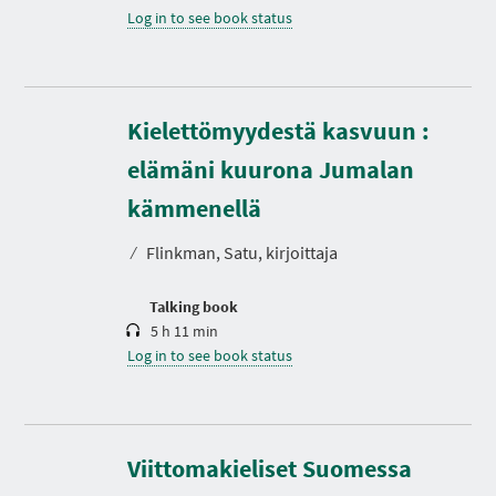
Log in to see book status
Kielettömyydestä kasvuun :
elämäni kuurona Jumalan
D
u
r
kämmenellä
a
t
⁄
Flinkman, Satu, kirjoittaja
i
o
n
Talking book
5 h 11 min
Log in to see book status
D
u
r
a
t
Viittomakieliset Suomessa
i
o