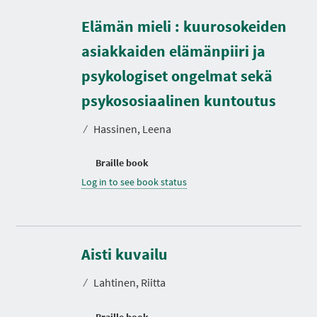
Elämän mieli : kuurosokeiden
asiakkaiden elämänpiiri ja
psykologiset ongelmat sekä
psykososiaalinen kuntoutus
⁄
Hassinen, Leena
Braille book
Log in to see book status
Aisti kuvailu
⁄
Lahtinen, Riitta
Braille book