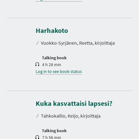
D
u
r
Harhakoto
a
t
⁄
Vuokko-Syrjänen, Reetta, kirjoittaja
i
o
n
Talking book
4 h 28 min
Log in to see book status
D
u
r
Kuka kasvattaisi lapsesi?
a
t
⁄
Tahkokallio, Keijo, kirjoittaja
i
o
n
Talking book
7 h 56 min