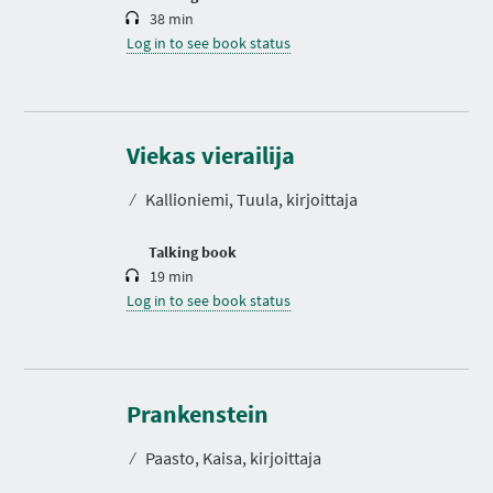
38 min
Log in to see book status
D
u
r
Viekas vierailija
a
t
⁄
Kallioniemi, Tuula, kirjoittaja
i
o
n
Talking book
19 min
Log in to see book status
D
u
r
Prankenstein
a
t
⁄
Paasto, Kaisa, kirjoittaja
i
o