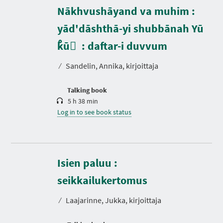
Nākhvushāyand va muhim :
yād'dāshthā-yi shubbānah Yū
D
u
r
ْkū ْ : daftar-i duvvum
a
t
⁄
Sandelin, Annika, kirjoittaja
i
o
n
Talking book
5 h 38 min
Log in to see book status
Isien paluu :
D
u
r
seikkailukertomus
a
t
⁄
Laajarinne, Jukka, kirjoittaja
i
o
n
N