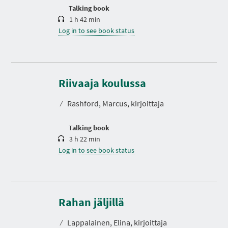
n
Talking book
1 h 42 min
Log in to see book status
D
u
r
Riivaaja koulussa
a
t
⁄
Rashford, Marcus, kirjoittaja
i
o
n
Talking book
3 h 22 min
Log in to see book status
D
u
r
Rahan jäljillä
a
t
⁄
Lappalainen, Elina, kirjoittaja
i