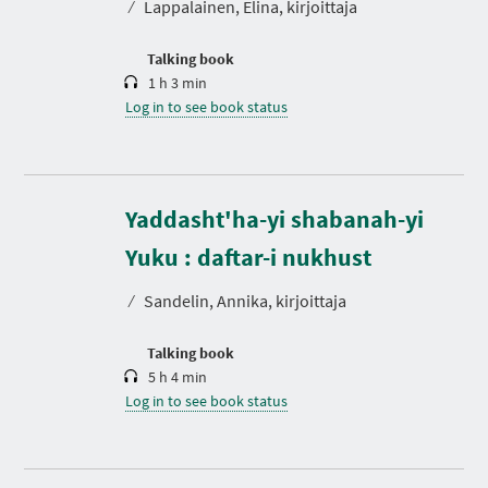
⁄
Lappalainen, Elina, kirjoittaja
i
o
n
Talking book
1 h 3 min
Log in to see book status
Yaddasht'ha-yi shabanah-yi
D
u
r
Yuku : daftar-i nukhust
a
t
⁄
Sandelin, Annika, kirjoittaja
i
o
n
Talking book
5 h 4 min
Log in to see book status