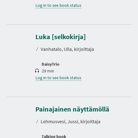
Log in to see book status
D
u
r
Luka [selkokirja]
a
t
⁄
Vanhatalo, Ulla, kirjoittaja
i
o
n
DaisyTrio
29 min
Log in to see book status
D
u
r
Painajainen näyttämöllä
a
t
⁄
Lehmusvesi, Jussi, kirjoittaja
i
o
n
Talking book