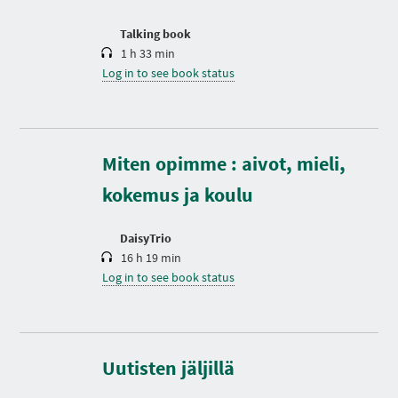
o
n
Talking book
1 h 33 min
Log in to see book status
D
u
r
Miten opimme : aivot, mieli,
a
t
kokemus ja koulu
i
o
n
DaisyTrio
16 h 19 min
Log in to see book status
D
u
r
Uutisten jäljillä
a
t