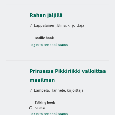
Rahan jäljillä
⁄
Lappalainen, Elina, kirjoittaja
Braille book
Log in to see book status
Prinsessa Pikkiriikki valloittaa
D
u
r
maailman
a
t
⁄
Lampela, Hannele, kirjoittaja
i
o
n
Talking book
58 min
Log in to see book status