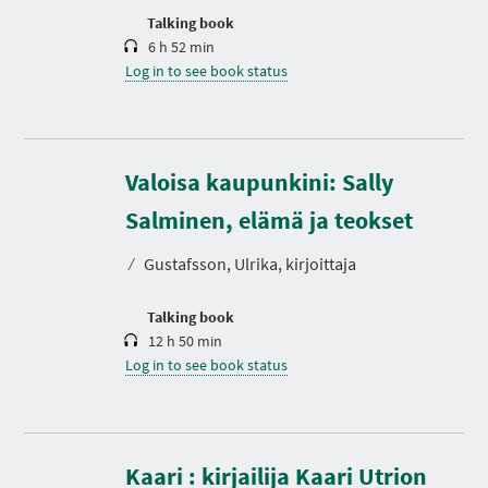
n
Talking book
6 h 52 min
Log in to see book status
Valoisa kaupunkini: Sally
D
u
r
Salminen, elämä ja teokset
a
t
⁄
Gustafsson, Ulrika, kirjoittaja
i
o
n
Talking book
12 h 50 min
Log in to see book status
Kaari : kirjailija Kaari Utrion
D