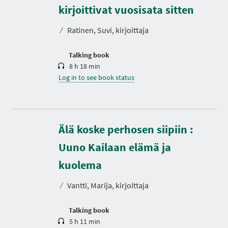
r
kirjoittivat vuosisata sitten
a
t
⁄
Ratinen, Suvi, kirjoittaja
i
o
n
Talking book
8 h 18 min
Log in to see book status
Älä koske perhosen siipiin :
Uuno Kailaan elämä ja
D
u
r
kuolema
a
t
⁄
Vantti, Marija, kirjoittaja
i
o
n
Talking book
5 h 11 min