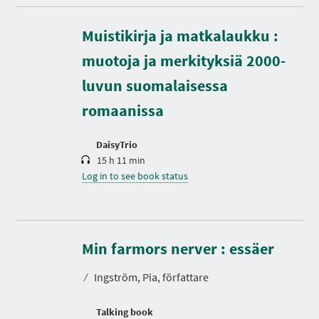
Muistikirja ja matkalaukku :
D
muotoja ja merkityksiä 2000-
u
r
luvun suomalaisessa
a
t
romaanissa
i
o
n
DaisyTrio
15 h 11 min
Log in to see book status
D
u
r
Min farmors nerver : essäer
a
t
⁄
Ingström, Pia, författare
i
o
n
Talking book