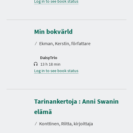
Log in to see book status
D
u
r
Min bokvärld
a
t
⁄
Ekman, Kerstin, författare
i
o
n
DaisyTrio
13 h 18 min
Log in to see book status
Tarinankertoja : Anni Swanin
D
u
r
elämä
a
t
⁄
Konttinen, Riitta, kirjoittaja
i
o