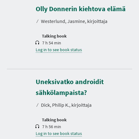
u
r
Olly Donnerin kiehtova elämä
a
t
⁄
Westerlund, Jasmine, kirjoittaja
i
o
n
Talking book
7 h 54 min
Log in to see book status
Uneksivatko androidit
D
u
r
sähkölampaista?
a
t
⁄
Dick, Philip K., kirjoittaja
i
o
n
Talking book
7 h 56 min
Log in to see book status