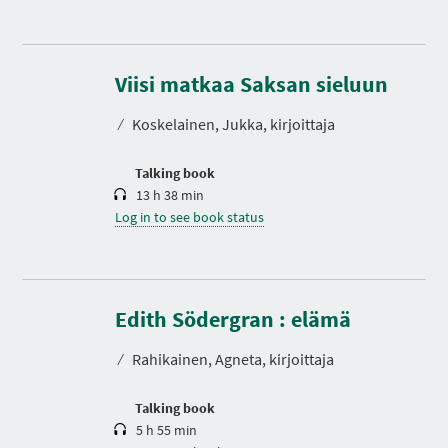
D
u
r
Viisi matkaa Saksan sieluun
a
t
⁄
Koskelainen, Jukka, kirjoittaja
i
o
n
Talking book
13 h 38 min
Log in to see book status
D
u
r
Edith Södergran : elämä
a
t
⁄
Rahikainen, Agneta, kirjoittaja
i
o
n
Talking book
5 h 55 min