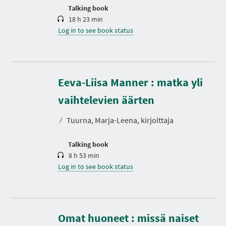
n
Talking book
18 h 23 min
Log in to see book status
Eeva-Liisa Manner : matka yli
D
u
r
vaihtelevien äärten
a
t
⁄
Tuurna, Marja-Leena, kirjoittaja
i
o
n
Talking book
8 h 53 min
Log in to see book status
Omat huoneet : missä naiset
D
u