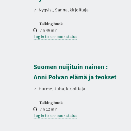
a
t
⁄
Nyqvist, Sanna, kirjoittaja
i
o
n
Talking book
7 h 46 min
Log in to see book status
Suomen nuijituin nainen :
D
u
r
Anni Polvan elämä ja teokset
a
t
⁄
Hurme, Juha, kirjoittaja
i
o
n
Talking book
7 h 12 min
Log in to see book status