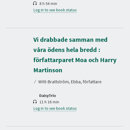
8 h 54 min
Log in to see book status
Vi drabbade samman med
våra ödens hela bredd :
författarparet Moa och Harry
D
u
r
Martinson
a
t
⁄
Witt-Brattström, Ebba, författare
i
o
n
DaisyTrio
11 h 16 min
Log in to see book status
D