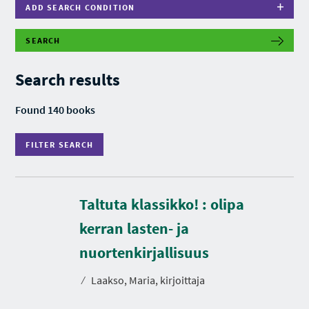
ADD SEARCH CONDITION
SEARCH
F
I
L
Search results
T
E
R
Found 140 books
S
E
A
FILTER SEARCH
R
C
H
Taltuta klassikko! : olipa
kerran lasten- ja
D
u
r
nuortenkirjallisuus
a
t
⁄
Laakso, Maria, kirjoittaja
i
o
n