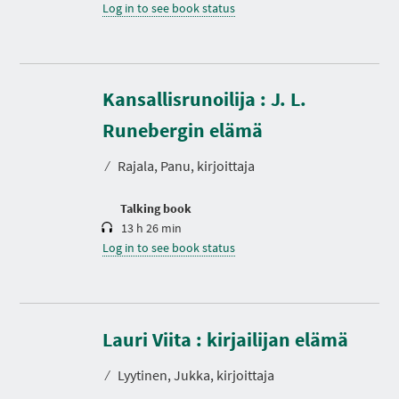
Log in to see book status
Kansallisrunoilija : J. L.
D
u
r
Runebergin elämä
a
t
⁄
Rajala, Panu, kirjoittaja
i
o
n
Talking book
13 h 26 min
Log in to see book status
D
u
r
Lauri Viita : kirjailijan elämä
a
t
⁄
Lyytinen, Jukka, kirjoittaja
i
o