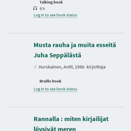
Talking book
9 h
Log in to see book status
Musta rauha ja muita esseitä
Juha Seppälästä
⁄
Hurskainen, Antti, 1986- kirjoittaja
Braille book
Log in to see book status
Rannalla : miten kirjailijat
D
u
r
löysivät meren