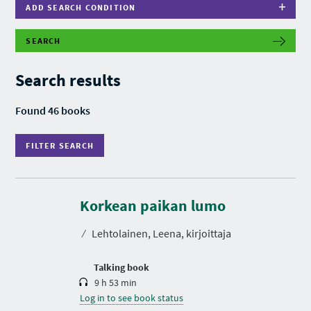
ADD SEARCH CONDITION
SEARCH
F
I
L
Search results
T
E
R
Found 46 books
S
E
A
FILTER SEARCH
R
C
H
D
u
r
Korkean paikan lumo
a
t
⁄
Lehtolainen, Leena, kirjoittaja
i
o
n
Talking book
9 h 53 min
Log in to see book status