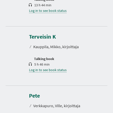
13 h 44 min
Log in to see book status
D
u
r
Terveisin K
a
t
⁄
Kauppila, Mikko, kirjoittaja
i
o
n
Talking book
5 h 46 min
Log in to see book status
D
u
r
Pete
a
t
⁄
Verkkapuro, Ville, kirjoittaja
i
o