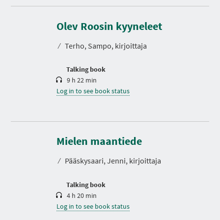
D
u
r
Olev Roosin kyyneleet
a
t
⁄
Terho, Sampo, kirjoittaja
i
o
n
Talking book
9 h 22 min
Log in to see book status
D
u
r
Mielen maantiede
a
t
⁄
Pääskysaari, Jenni, kirjoittaja
i
o
n
Talking book
4 h 20 min
Log in to see book status