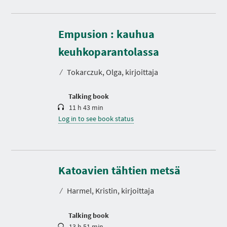
Empusion : kauhua
D
u
r
keuhkoparantolassa
a
t
⁄
Tokarczuk, Olga, kirjoittaja
i
o
n
Talking book
11 h 43 min
Log in to see book status
D
u
r
Katoavien tähtien metsä
a
t
⁄
Harmel, Kristin, kirjoittaja
i
o
n
Talking book
13 h 51 min