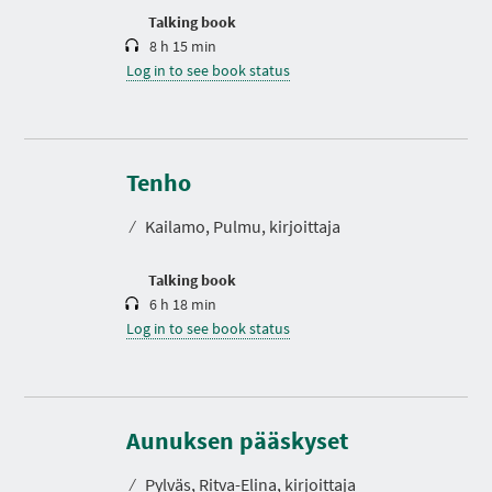
n
Talking book
8 h 15 min
Log in to see book status
D
u
r
Tenho
a
t
⁄
Kailamo, Pulmu, kirjoittaja
i
o
n
Talking book
6 h 18 min
Log in to see book status
D
u
r
Aunuksen pääskyset
a
t
⁄
Pylväs, Ritva-Elina, kirjoittaja
i