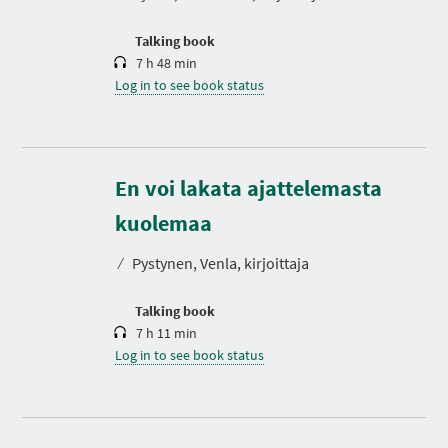
o
n
Talking book
7 h 48 min
Log in to see book status
En voi lakata ajattelemasta
D
u
r
kuolemaa
a
t
⁄
Pystynen, Venla, kirjoittaja
i
o
n
Talking book
7 h 11 min
Log in to see book status
D
u