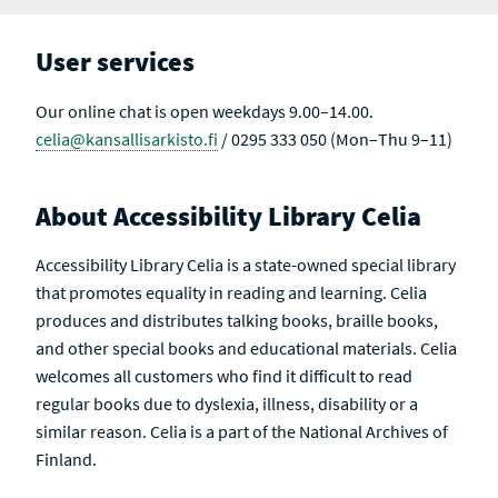
T
T
S
I
V
User services
E
Our online chat is open weekdays 9.00–14.00.
celia@kansallisarkisto.fi
/ 0295 333 050 (Mon–Thu 9–11)
About Accessibility Library Celia
Accessibility Library Celia is a state-owned special library
that promotes equality in reading and learning. Celia
produces and distributes talking books, braille books,
and other special books and educational materials. Celia
welcomes all customers who find it difficult to read
regular books due to dyslexia, illness, disability or a
similar reason. Celia is a part of the National Archives of
Finland.