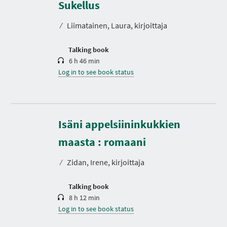
r
Sukellus
a
t
⁄
Liimatainen, Laura, kirjoittaja
i
o
n
Talking book
6 h 46 min
Log in to see book status
Isäni appelsiininkukkien
D
u
r
maasta : romaani
a
t
⁄
Zidan, Irene, kirjoittaja
i
o
n
Talking book
8 h 12 min
Log in to see book status