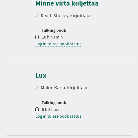
r
Minne virta kuljettaa
a
t
⁄
Read, Shelley, kirjoittaja
i
o
n
Talking book
10 h 40 min
Log in to see book status
D
u
r
Lux
a
t
⁄
Malm, Karla, kirjoittaja
i
o
n
Talking book
8 h 32 min
Log in to see book status
D