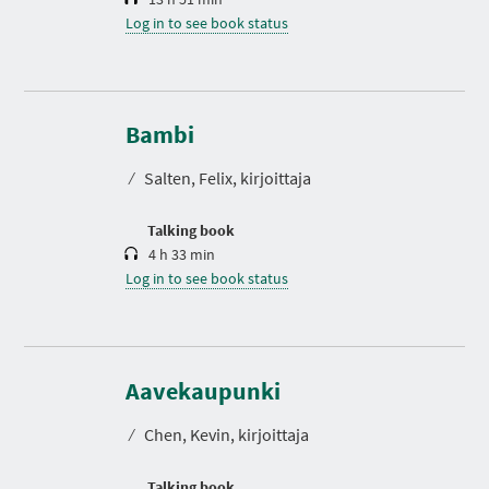
Log in to see book status
D
u
r
Bambi
a
t
⁄
Salten, Felix, kirjoittaja
i
o
n
Talking book
4 h 33 min
Log in to see book status
D
u
r
Aavekaupunki
a
t
⁄
Chen, Kevin, kirjoittaja
i
o
n
Talking book