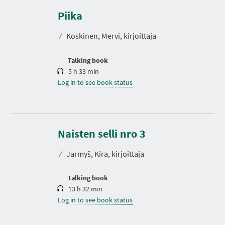
u
r
Piika
a
t
⁄
Koskinen, Mervi, kirjoittaja
i
o
n
Talking book
5 h 33 min
Log in to see book status
D
u
r
Naisten selli nro 3
a
t
⁄
Jarmyš, Kira, kirjoittaja
i
o
n
Talking book
13 h 32 min
Log in to see book status