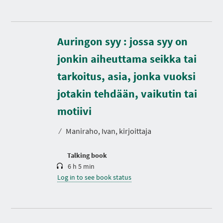
Auringon syy : jossa syy on
jonkin aiheuttama seikka tai
tarkoitus, asia, jonka vuoksi
jotakin tehdään, vaikutin tai
D
u
r
motiivi
a
t
⁄
Maniraho, Ivan, kirjoittaja
i
o
n
Talking book
6 h 5 min
Log in to see book status
D
u