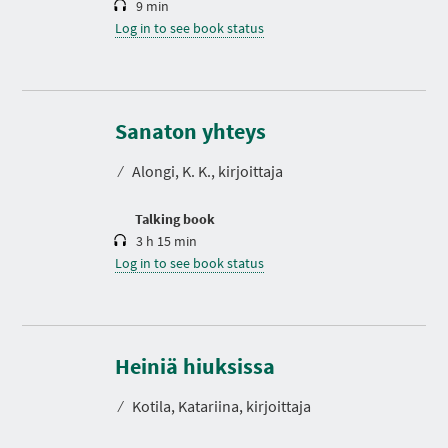
9 min
Log in to see book status
D
u
r
Sanaton yhteys
a
t
⁄
Alongi, K. K., kirjoittaja
i
o
n
Talking book
3 h 15 min
Log in to see book status
D
u
r
Heiniä hiuksissa
a
t
⁄
Kotila, Katariina, kirjoittaja
i
o
n