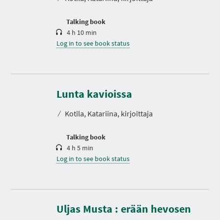
i
o
n
Talking book
4 h 10 min
Log in to see book status
D
u
r
Lunta kavioissa
a
t
⁄
Kotila, Katariina, kirjoittaja
i
o
n
Talking book
4 h 5 min
Log in to see book status
Uljas Musta : erään hevosen
D
u