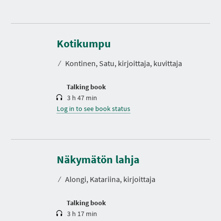
D
u
r
Kotikumpu
a
t
⁄
Kontinen, Satu, kirjoittaja, kuvittaja
i
o
n
Talking book
3 h 47 min
Log in to see book status
D
u
r
Näkymätön lahja
a
t
⁄
Alongi, Katariina, kirjoittaja
i
o
n
Talking book
3 h 17 min