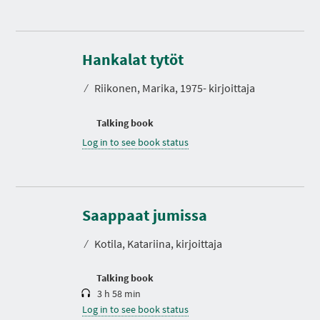
Hankalat tytöt
⁄
Riikonen, Marika, 1975- kirjoittaja
Talking book
Log in to see book status
D
u
r
Saappaat jumissa
a
t
⁄
Kotila, Katariina, kirjoittaja
i
o
n
Talking book
3 h 58 min
Log in to see book status