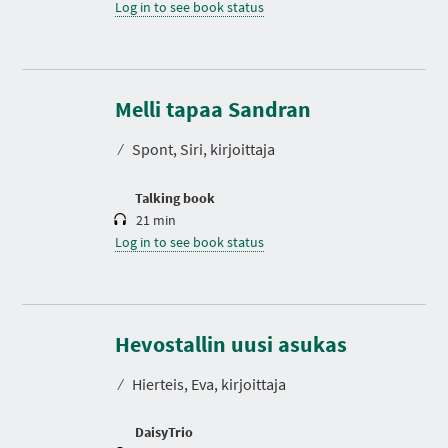
Log in to see book status
D
u
r
Melli tapaa Sandran
a
t
⁄
Spont, Siri, kirjoittaja
i
o
n
Talking book
21 min
Log in to see book status
D
u
r
Hevostallin uusi asukas
a
t
⁄
Hierteis, Eva, kirjoittaja
i
o
n
DaisyTrio