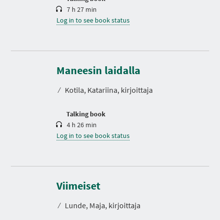
7 h 27 min
Log in to see book status
D
u
r
Maneesin laidalla
a
t
⁄
Kotila, Katariina, kirjoittaja
i
o
n
Talking book
4 h 26 min
Log in to see book status
D
u
r
Viimeiset
a
t
⁄
Lunde, Maja, kirjoittaja
i
o