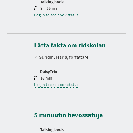
Talking book
3 h 59 min
Log in to see book status
D
u
r
Lätta fakta om ridskolan
a
t
⁄
Sundin, Maria, författare
i
o
n
DaisyTrio
18 min
Log in to see book status
D
u
r
a
t
5 minuutin hevossatuja
i
o
n
Talking book