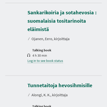
Sankarikoiria ja sotahevosia :
suomalaisia tositarinoita
D
u
r
eläimistä
a
t
⁄
Ojanen, Eero, kirjoittaja
i
o
n
Talking book
4 h 30 min
Log in to see book status
D
u
r
Tunnetaitoja hevosihmisille
a
t
⁄
Alongi, K. K., kirjoittaja
i
o
n
Talking book