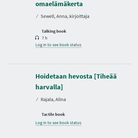
r
omaelämäkerta
a
t
⁄
Sewell, Anna, kirjoittaja
i
o
n
Talking book
7 h
Log in to see book status
Hoidetaan hevosta [Tiheää
harvalla]
⁄
Rajala, Alina
Tactile book
Log in to see book status