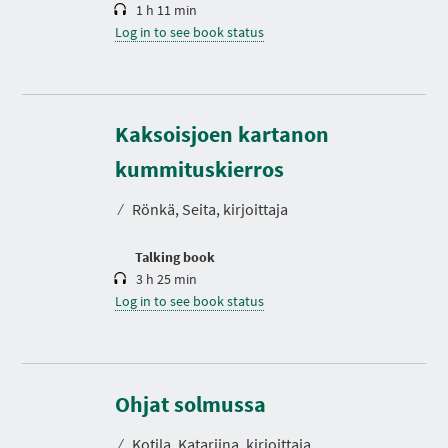
1 h 11 min
Log in to see book status
Kaksoisjoen kartanon
D
u
r
kummituskierros
a
t
⁄
Rönkä, Seita, kirjoittaja
i
o
n
Talking book
3 h 25 min
Log in to see book status
D
u
r
Ohjat solmussa
a
t
⁄
Kotila, Katariina, kirjoittaja