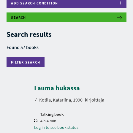
ADD SEARCH CONDITION
SEARCH
F
I
L
Search results
T
E
R
Found 57 books
S
E
A
FILTER SEARCH
R
C
H
D
u
r
Lauma hukassa
a
t
⁄
Kotila, Katariina, 1990- kirjoittaja
i
o
n
Talking book
4 h 4 min
Log in to see book status