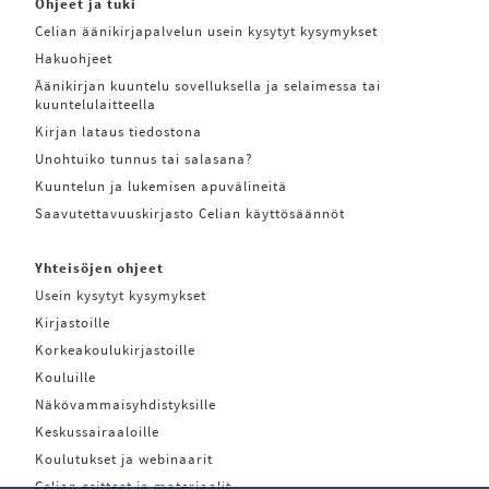
Ohjeet ja tuki
Celian äänikirjapalvelun usein kysytyt kysymykset
Hakuohjeet
Äänikirjan kuuntelu sovelluksella ja selaimessa tai
kuuntelulaitteella
Kirjan lataus tiedostona
Unohtuiko tunnus tai salasana?
Kuuntelun ja lukemisen apuvälineitä
Saavutettavuuskirjasto Celian käyttösäännöt
Yhteisöjen ohjeet
Usein kysytyt kysymykset
Kirjastoille
Korkeakoulukirjastoille
Kouluille
Näkövammaisyhdistyksille
Keskussairaaloille
Koulutukset ja webinaarit
Celian esitteet ja materiaalit