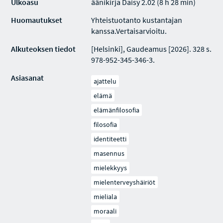
Ulkoasu
äänikirja Daisy 2.02 (8 h 28 min)
Huomautukset
Yhteistuotanto kustantajan
kanssa.Vertaisarvioitu.
Alkuteoksen tiedot
[Helsinki], Gaudeamus [2026]. 328 s.
978-952-345-346-3.
Asiasanat
ajattelu
elämä
elämänfilosofia
filosofia
identiteetti
masennus
mielekkyys
mielenterveyshäiriöt
mieliala
moraali