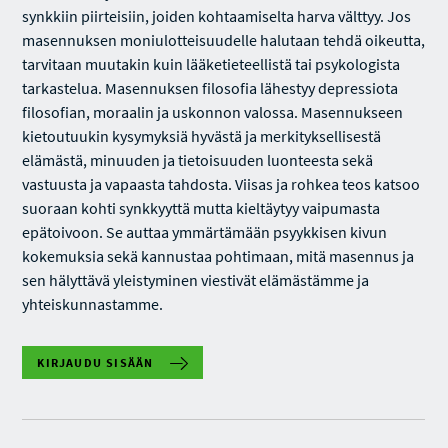
synkkiin piirteisiin, joiden kohtaamiselta harva välttyy. Jos
masennuksen moniulotteisuudelle halutaan tehdä oikeutta,
tarvitaan muutakin kuin lääketieteellistä tai psykologista
tarkastelua. Masennuksen filosofia lähestyy depressiota
filosofian, moraalin ja uskonnon valossa. Masennukseen
kietoutuukin kysymyksiä hyvästä ja merkityksellisestä
elämästä, minuuden ja tietoisuuden luonteesta sekä
vastuusta ja vapaasta tahdosta. Viisas ja rohkea teos katsoo
suoraan kohti synkkyyttä mutta kieltäytyy vaipumasta
epätoivoon. Se auttaa ymmärtämään psyykkisen kivun
kokemuksia sekä kannustaa pohtimaan, mitä masennus ja
sen hälyttävä yleistyminen viestivät elämästämme ja
yhteiskunnastamme.
KIRJAUDU SISÄÄN