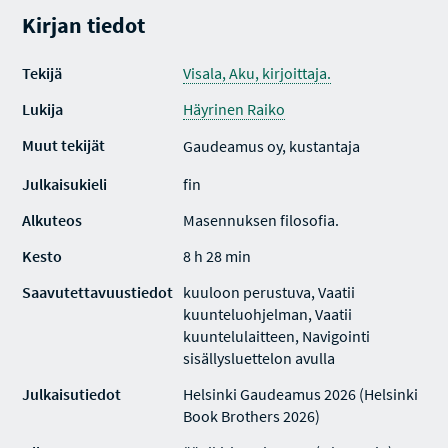
Kirjan tiedot
Tekijä
Visala, Aku, kirjoittaja.
Lukija
Häyrinen Raiko
Muut tekijät
Gaudeamus oy, kustantaja
Julkaisukieli
fin
Alkuteos
Masennuksen filosofia.
Kesto
8 h 28 min
Saavutettavuustiedot
kuuloon perustuva, Vaatii
kuunteluohjelman, Vaatii
kuuntelulaitteen, Navigointi
sisällysluettelon avulla
Julkaisutiedot
Helsinki Gaudeamus 2026 (Helsinki
Book Brothers 2026)