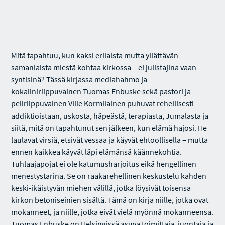
Mitä tapahtuu, kun kaksi erilaista mutta yllättävän
samanlaista miestä kohtaa kirkossa – ei julistajina vaan
syntisinä? Tässä kirjassa mediahahmo ja
kokaiiniriippuvainen Tuomas Enbuske sekä pastori ja
peliriippuvainen Ville Kormilainen puhuvat rehellisesti
addiktioistaan, uskosta, häpeästä, terapiasta, Jumalasta ja
siitä, mitä on tapahtunut sen jälkeen, kun elämä hajosi. He
laulavat virsiä, etsivät vessaa ja käyvät ehtoollisella – mutta
ennen kaikkea käyvät läpi elämänsä käännekohtia.
Tuhlaajapojat ei ole katumusharjoitus eikä hengellinen
menestystarina. Se on raakarehellinen keskustelu kahden
keski-ikäistyvän miehen välillä, jotka löysivät toisensa
kirkon betoniseinien sisältä. Tämä on kirja niille, jotka ovat
mokanneet, ja niille, jotka eivät vielä myönnä mokanneensa.
Tuomas Enbuske on Helsingissä asuva toimittaja, juontaja ja