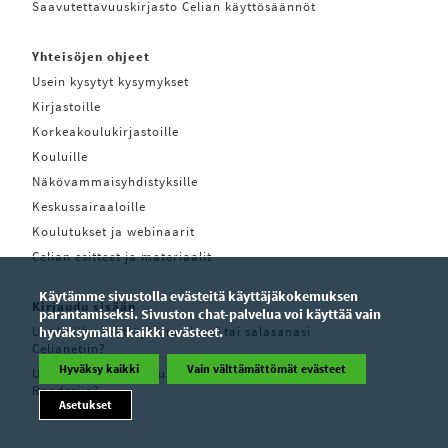
Saavutettavuuskirjasto Celian käyttösäännöt
Yhteisöjen ohjeet
Usein kysytyt kysymykset
Kirjastoille
Korkeakoulukirjastoille
Kouluille
Näkövammaisyhdistyksille
Keskussairaaloille
Koulutukset ja webinaarit
Celian esitteet ja materiaalit
Käytämme sivustolla evästeitä käyttäjäkokemuksen
Kirjaudu sisään
parantamiseksi. Sivuston chat-palvelua voi käyttää vain
Unohditko käyttäjätunnuksesi tai salasanasi
hyväksymällä kaikki evästeet.
Celianetiin?
Hyväksy kaikki
Vain välttämättömät evästeet
Unohditko käyttäjätunnuksesi tai salasanasi Pratsam
Readeriin?
Asetukset