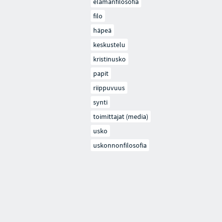
elämänfilosofia
filo
häpeä
keskustelu
kristinusko
papit
riippuvuus
synti
toimittajat (media)
usko
uskonnonfilosofia