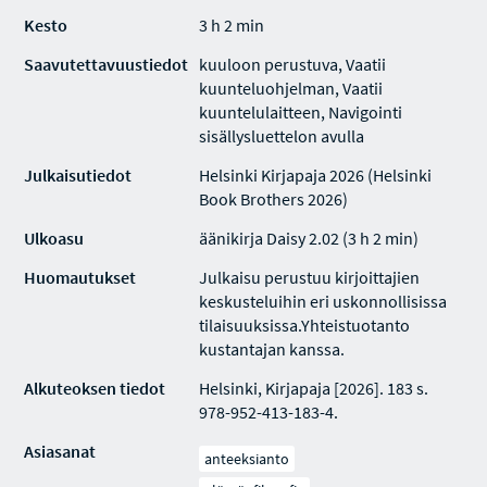
Kesto
3 h 2 min
Saavutettavuustiedot
kuuloon perustuva, Vaatii
kuunteluohjelman, Vaatii
kuuntelulaitteen, Navigointi
sisällysluettelon avulla
Julkaisutiedot
Helsinki Kirjapaja 2026 (Helsinki
Book Brothers 2026)
Ulkoasu
äänikirja Daisy 2.02 (3 h 2 min)
Huomautukset
Julkaisu perustuu kirjoittajien
keskusteluihin eri uskonnollisissa
tilaisuuksissa.Yhteistuotanto
kustantajan kanssa.
Alkuteoksen tiedot
Helsinki, Kirjapaja [2026]. 183 s.
978-952-413-183-4.
Asiasanat
anteeksianto