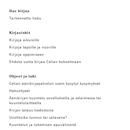
Hae kirjaa
Tarkennettu haku
Kirjavinkit
Kirjoja aikuisille
Kirjoja lapsille ja nuorille
Kirjoja oppimiseen
Ehdota uutta kirjaa Celian kokoelmaan
Ohjeet ja tuki
Celian äänikirjapalvelun usein kysytyt kysymykset
Hakuohjeet
Äänikirjan kuuntelu sovelluksella ja selaimessa tai
kuuntelulaitteella
Kirjan lataus tiedostona
Unohtuiko tunnus tai salasana?
Kuuntelun ja lukemisen apuvälineitä