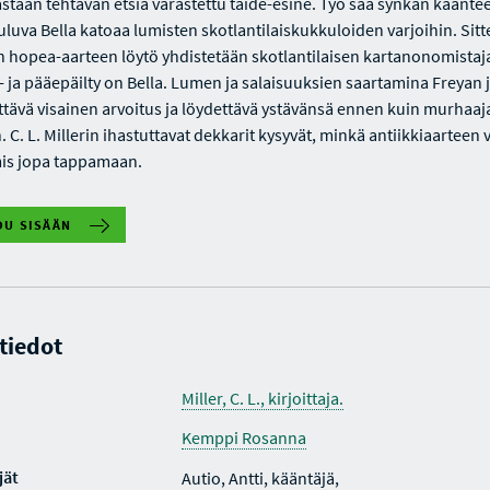
astaan tehtävän etsiä varastettu taide-esine. Työ saa synkän käänte
uluva Bella katoaa lumisten skotlantilaiskukkuloiden varjoihin. Sitt
 hopea-aarteen löytö yhdistetään skotlantilaisen kartanonomistaj
 ja pääepäilty on Bella. Lumen ja salaisuuksien saartamina Freyan 
ettävä visainen arvoitus ja löydettävä ystävänsä ennen kuin murhaaj
 C. L. Millerin ihastuttavat dekkarit kysyvät, minkä antiikkiaarteen 
lmis jopa tappamaan.
DU SISÄÄN
 tiedot
Miller, C. L., kirjoittaja.
Kemppi Rosanna
jät
Autio, Antti, kääntäjä,