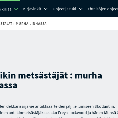
Kirjavinkit
Ohjeet ja tuki
Yhteisöjen ohjee
 kirjaa
ÄSTÄJÄT : MURHA LINNASSA
ikin metsästäjät : murha
assa
n dekkarisarja vie antiikkiaarteiden jäljille lumiseen Skotlantiin.
nen antiikinmetsästäjäkaksikko Freya Lockwood ja hänen tätinsä 