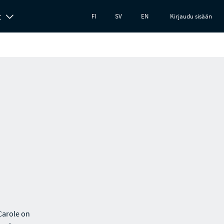
t
FI
SV
EN
Kirjaudu sisään
Carole on