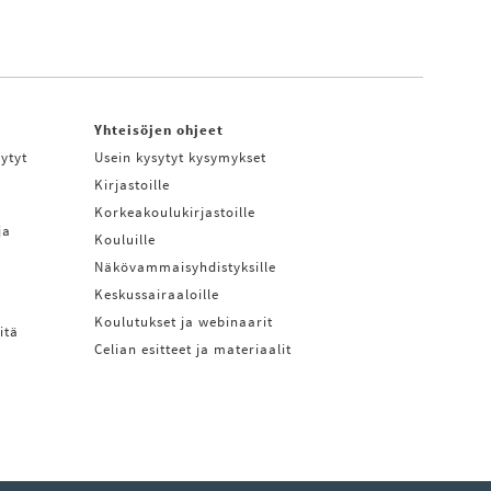
Yhteisöjen ohjeet
ytyt
Usein kysytyt kysymykset
Kirjastoille
Korkeakoulukirjastoille
ja
Kouluille
Näkövammaisyhdistyksille
Keskussairaaloille
Koulutukset ja webinaarit
itä
Celian esitteet ja materiaalit