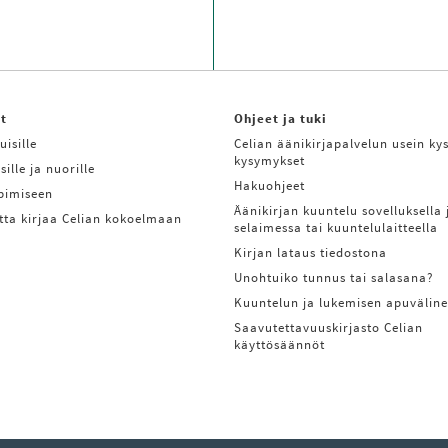
it
Ohjeet ja tuki
uisille
Celian äänikirjapalvelun usein kys
kysymykset
sille ja nuorille
Hakuohjeet
ppimiseen
Äänikirjan kuuntelu sovelluksella 
tta kirjaa Celian kokoelmaan
selaimessa tai kuuntelulaitteella
Kirjan lataus tiedostona
Unohtuiko tunnus tai salasana?
Kuuntelun ja lukemisen apuväline
Saavutettavuuskirjasto Celian
käyttösäännöt