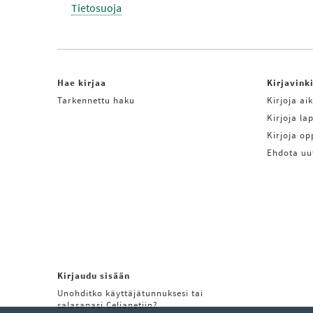
Tietosuoja
Hae kirjaa
Kirjavink
Tarkennettu haku
Kirjoja aik
Kirjoja lap
Kirjoja o
Ehdota uu
Kirjaudu sisään
Unohditko käyttäjätunnuksesi tai
salasanasi Celianetiin?