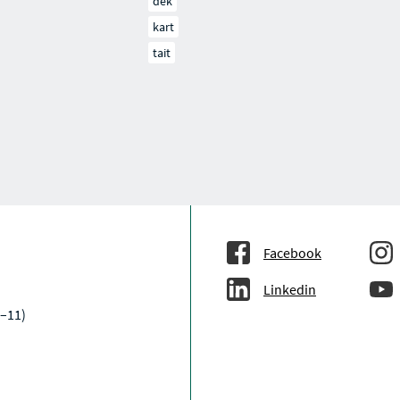
dek
kart
tait
Facebook
Linkedin
9–11)