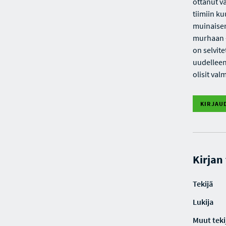
ottanut v
tiimiin ku
muinaisen
murhaan -
on selvit
uudelleen.
olisit va
KIRJAU
Kirjan
Tekijä
Lukija
Muut teki