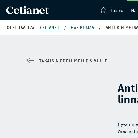
Etusivu
Hae
OLET TÄÄLLÄ:
CELIANET
/
HAE KIRJAA
/
ANTIIKIN METS
TAKAISIN EDELLISELLE SIVULLE
Anti
linn
Hyvänmiele
Omalaatui