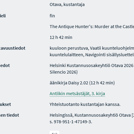
Otava, kustantaja
eli
fin
The Antique Hunter's: Murder at the Castl
12 h 42 min
tavuustiedot
kuuloon perustuva, Vaatii kuunteluohjelm
kuuntelulaitteen, Navigointi sisällysluette
iedot
Helsinki Kustannusosakeyhtiö Otava 2026 
Silencio 2026)
äänikirja Daisy 2.02 (12 h 42 min)
Antiikin metsästäjät, 3. kirja
ukset
Yhteistuotanto kustantajan kanssa.
en tiedot
Helsingissä, Kustannusosakeyhtiö Otava [
s. 978-951-1-47149-3.