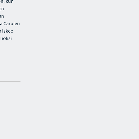
en, kun
en
an
ja Carolen
a iskee
vuoksi