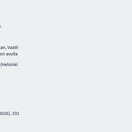
e.
an, Vaatii
lon avulla
(Helsinki
2026]. 332