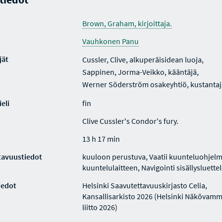
Brown, Graham, kirjoittaja.
Vauhkonen Panu
jät
Cussler, Clive, alkuperäisidean luoja,
Sappinen, Jorma-Veikko, kääntäjä,
Werner Söderström osakeyhtiö, kustantaj
eli
fin
Clive Cussler's Condor's fury.
13 h 17 min
tavuustiedot
kuuloon perustuva, Vaatii kuunteluohjelm
kuuntelulaitteen, Navigointi sisällysluette
iedot
Helsinki Saavutettavuuskirjasto Celia,
Kansallisarkisto 2026 (Helsinki Näkövamm
liitto 2026)