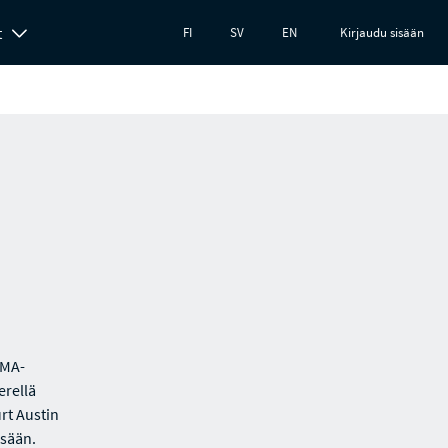
t
FI
SV
EN
Kirjaudu sisään
UMA-
erellä
rt Austin
ssään.