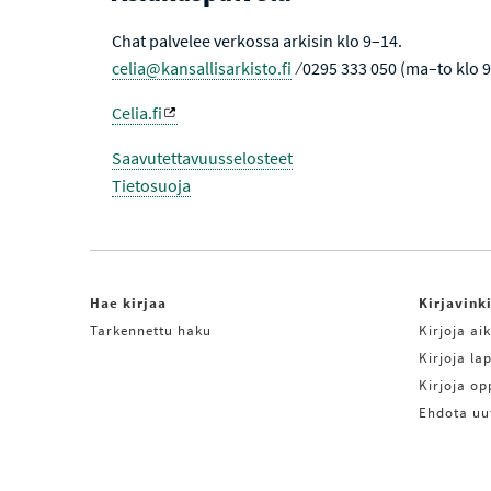
Chat palvelee verkossa arkisin klo 9–14.
celia@kansallisarkisto.fi
⁄ 0295 333 050 (ma–to klo 
Celia.fi
Saavutettavuusselosteet
Tietosuoja
Hae kirjaa
Kirjavink
Tarkennettu haku
Kirjoja aik
Kirjoja lap
Kirjoja o
Ehdota uu