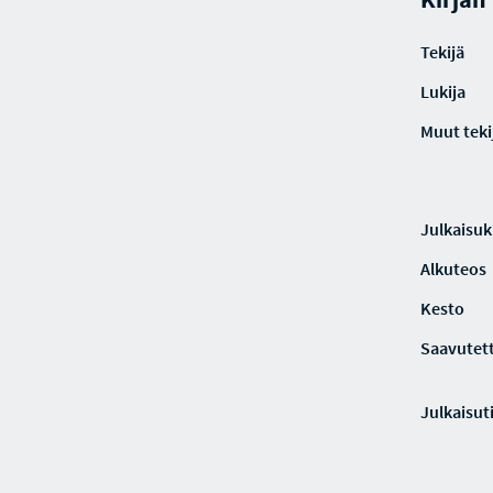
Tekijä
Lukija
Muut teki
Julkaisuki
Alkuteos
Kesto
Saavutet
Julkaisut