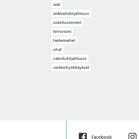
seik
seikkailukirjallisuus
sukellusveneet
terrorismi
tiedemiehet
uhat
vakoilukirjallisuus
verkkohyökkäykset
Facebook