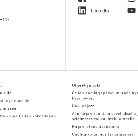
Linkedin
9–11)
it
Ohjeet ja tuki
uisille
Celian äänikirjapalvelun usein kys
kysymykset
sille ja nuorille
Hakuohjeet
ppimiseen
Äänikirjan kuuntelu sovelluksella 
tta kirjaa Celian kokoelmaan
selaimessa tai kuuntelulaitteella
Kirjan lataus tiedostona
Unohtuiko tunnus tai salasana?