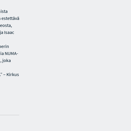
ista
a estettävä
teosta,
ja Isaac
perin
isia NUMA-
, joka
.” – Kirkus