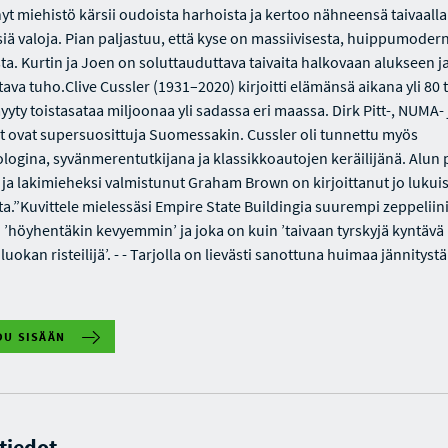
yt miehistö kärsii oudoista harhoista ja kertoo nähneensä taivaalla
siä valoja. Pian paljastuu, että kyse on massiivisesta, huippumodern
ta. Kurtin ja Joen on soluttauduttava taivaita halkovaan alukseen j
ava tuho.Clive Cussler (1931–2020) kirjoitti elämänsä aikana yli 80 
yyty toistasataa miljoonaa yli sadassa eri maassa. Dirk Pitt-, NUMA- 
jat ovat supersuosittuja Suomessakin. Cussler oli tunnettu myös
logina, syvänmerentutkijana ja klassikkoautojen keräilijänä. Alun 
i ja lakimieheksi valmistunut Graham Brown on kirjoittanut jo luku
ta.”Kuvittele mielessäsi Empire State Buildingia suurempi zeppeliini
 ’höyhentäkin kevyemmin’ ja joka on kuin ’taivaan tyrskyjä kyntävä
okan risteilijä’. - - Tarjolla on lievästi sanottuna huimaa jännitystä
DU SISÄÄN
 tiedot