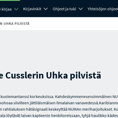
Kirjavinkit
Ohjeet ja tuki
Yhteisöjen ohjee
 kirjaa
N UHKA PILVISTÄ
e Cusslerin Uhka pilvistä
 kuolemantanssi korkeuksissa. Kahdeskymmenesensimmäinen N
 kohoaa siivilleen jättiläismäisen ilmalaivan vanavedessä.Karibianm
an rahtialuksen hätäsignaali keskeyttää NUMAn meriharjoitukset. Ku
vala löytävät laivan kapteenin henkitoreissaan, tyhjä haulikko käde