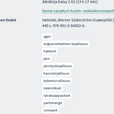
äänikirja Daisy 2.02 (13 h 17 min)
Numa-sarjaKurt Austin -seikkailuromaanit,
en tiedot
Helsinki, Werner Söderström Osakeyhtiö [
440 s. 978-951-0-50602-8.
agen
englanninkielinen kirjallisuus
hakkerit
jänn
jännityskirjallisuus
kaunokirjallisuus
kyberturvallisuus
käännökset
laivakaappaukset
panttivangit
romaanit