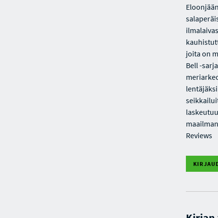
Eloonjään
salaperäi
ilmalaivas
kauhistutt
joita on m
Bell -sar
meriarkeo
lentäjäks
seikkailui
laskeutuu
maailmanlu
Reviews
KIRJAU
Kirjan