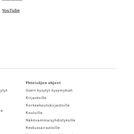
YouTube
Yhteisöjen ohjeet
ytyt
Usein kysytyt kysymykset
Kirjastoille
Korkeakoulukirjastoille
ja
Kouluille
Näkövammaisyhdistyksille
Keskussairaaloille