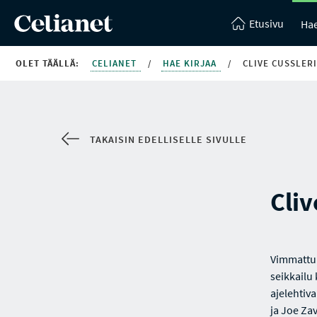
Etusivu
Hae
OLET TÄÄLLÄ:
CELIANET
/
HAE KIRJAA
/
CLIVE CUSSLERI
TAKAISIN EDELLISELLE SIVULLE
Cliv
Vimmattu
seikkailu
ajelehtiv
ja Joe Za