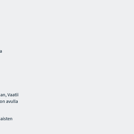
a
an, Vaatii
lon avulla
aisten