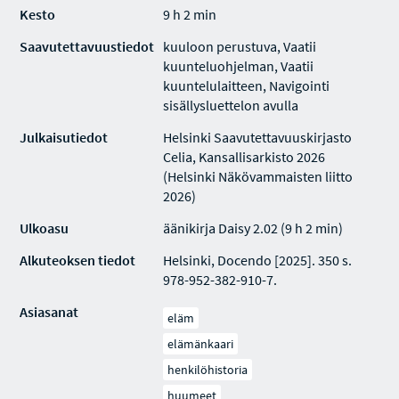
Kesto
9 h 2 min
Saavutettavuustiedot
kuuloon perustuva, Vaatii
kuunteluohjelman, Vaatii
kuuntelulaitteen, Navigointi
sisällysluettelon avulla
Julkaisutiedot
Helsinki Saavutettavuuskirjasto
Celia, Kansallisarkisto 2026
(Helsinki Näkövammaisten liitto
2026)
Ulkoasu
äänikirja Daisy 2.02 (9 h 2 min)
Alkuteoksen tiedot
Helsinki, Docendo [2025]. 350 s.
978-952-382-910-7.
Asiasanat
eläm
elämänkaari
henkilöhistoria
huumeet