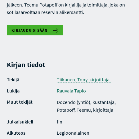
jälkeen. Teemu Potapoff on kirjailija ja toimittaja, joka on
sotilasarvoltaan reservin alikersantti.
KIRJAUDU SISÄÄN
Kirjan tiedot
Tekijä
Tiikanen, Tony. kirjoittaja.
Lukija
Rauvala Tapio
Muut tekijät
Docendo (yhtiö), kustantaja,
Potapoff, Teemu, kirjoittaja
Julkaisukieli
fin
Alkuteos
Legioonalainen.