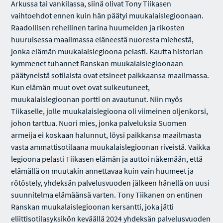
Arkussa tai vankilassa, siinä olivat Tony Tiikasen
vaihtoehdot ennen kuin hän päätyi muukalaislegioonaan.
Raadollisen rehellinen tarina huumeiden ja rikosten
huuruisessa maailmassa eläneestä nuoresta miehestä,
jonka elämän muukalaislegioona pelasti. Kautta historian
kymmenet tuhannet Ranskan muukalaislegioonaan
päätyneistä sotilaista ovat etsineet paikkaansa maailmassa.
Kun elämän muut ovet ovat sulkeutuneet,
muukalaislegioonan portti on avautunut. Niin myös
Tiikaselle, jolle muukalaislegioona oli viimeinen oljenkorsi,
johon tarttua. Nuori mies, jonka palveluksia Suomen
armeija ei koskaan halunnut, löysi paikkansa maailmasta
vasta ammattisotilaana muukalaislegioonan riveistä. Vaikka
legioona pelasti Tiikasen elämän ja auttoi näkemään, että
elämällä on muutakin annettavaa kuin vain huumeet ja
rötöstely, yhdeksän palvelusvuoden jälkeen hänellä on uusi
suunnitelma elämäänsä varten. Tony Tiikanen on entinen
Ranskan muukalaislegioonan kersantti, joka jätti
eliittisotilasyksikön keväällä 2024 yhdeksän palvelusvuoden