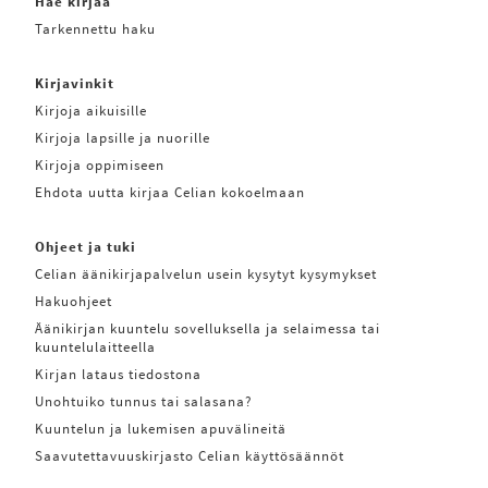
Hae kirjaa
Tarkennettu haku
Kirjavinkit
Kirjoja aikuisille
Kirjoja lapsille ja nuorille
Kirjoja oppimiseen
Ehdota uutta kirjaa Celian kokoelmaan
Ohjeet ja tuki
Celian äänikirjapalvelun usein kysytyt kysymykset
Hakuohjeet
Äänikirjan kuuntelu sovelluksella ja selaimessa tai
kuuntelulaitteella
Kirjan lataus tiedostona
Unohtuiko tunnus tai salasana?
Kuuntelun ja lukemisen apuvälineitä
Saavutettavuuskirjasto Celian käyttösäännöt