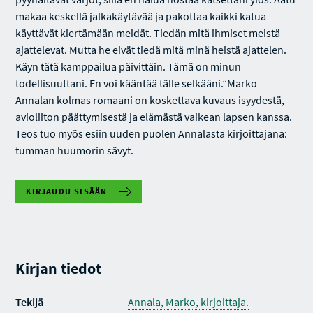
makaa keskellä jalkakäytävää ja pakottaa kaikki katua
käyttävät kiertämään meidät. Tiedän mitä ihmiset meistä
ajattelevat. Mutta he eivät tiedä mitä minä heistä ajattelen.
Käyn tätä kamppailua päivittäin. Tämä on minun
todellisuuttani. En voi kääntää tälle selkääni.”Marko
Annalan kolmas romaani on koskettava kuvaus isyydestä,
avioliiton päättymisestä ja elämästä vaikean lapsen kanssa.
Teos tuo myös esiin uuden puolen Annalasta kirjoittajana:
tumman huumorin sävyt.
KIRJAUDU SISÄÄN
Kirjan tiedot
Tekijä
Annala, Marko, kirjoittaja.