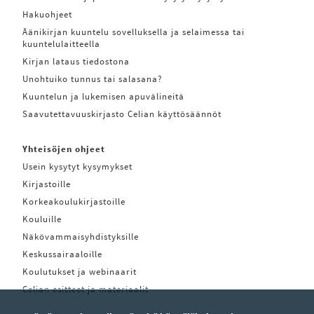
Hakuohjeet
Äänikirjan kuuntelu sovelluksella ja selaimessa tai
kuuntelulaitteella
Kirjan lataus tiedostona
Unohtuiko tunnus tai salasana?
Kuuntelun ja lukemisen apuvälineitä
Saavutettavuuskirjasto Celian käyttösäännöt
Yhteisöjen ohjeet
Usein kysytyt kysymykset
Kirjastoille
Korkeakoulukirjastoille
Kouluille
Näkövammaisyhdistyksille
Keskussairaaloille
Koulutukset ja webinaarit
Celian esitteet ja materiaalit