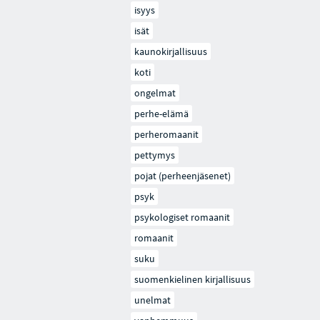
isyys
isät
kaunokirjallisuus
koti
ongelmat
perhe-elämä
perheromaanit
pettymys
pojat (perheenjäsenet)
psyk
psykologiset romaanit
romaanit
suku
suomenkielinen kirjallisuus
unelmat