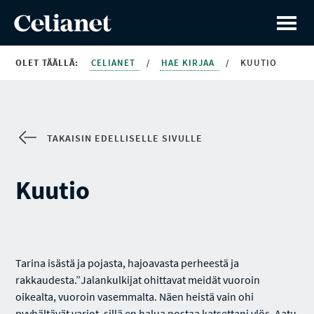
OLET TÄÄLLÄ:
CELIANET
/
HAE KIRJAA
/
KUUTIO
TAKAISIN EDELLISELLE SIVULLE
Kuutio
Tarina isästä ja pojasta, hajoavasta perheestä ja
rakkaudesta.”Jalankulkijat ohittavat meidät vuoroin
oikealta, vuoroin vasemmalta. Näen heistä vain ohi
pyyhältävät varjot, sillä en halua nostaa katsettani ylös. Aatu