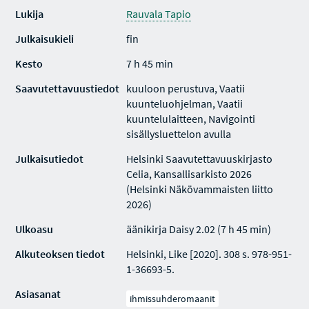
Lukija
Rauvala Tapio
Julkaisukieli
fin
Kesto
7 h 45 min
Saavutettavuustiedot
kuuloon perustuva, Vaatii
kuunteluohjelman, Vaatii
kuuntelulaitteen, Navigointi
sisällysluettelon avulla
Julkaisutiedot
Helsinki Saavutettavuuskirjasto
Celia, Kansallisarkisto 2026
(Helsinki Näkövammaisten liitto
2026)
Ulkoasu
äänikirja Daisy 2.02 (7 h 45 min)
Alkuteoksen tiedot
Helsinki, Like [2020]. 308 s. 978-951-
1-36693-5.
Asiasanat
ihmissuhderomaanit