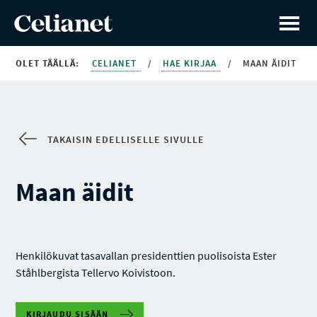
OLET TÄÄLLÄ:
CELIANET
/
HAE KIRJAA
/
MAAN ÄIDIT
TAKAISIN EDELLISELLE SIVULLE
Maan äidit
Henkilökuvat tasavallan presidenttien puolisoista Ester
Ståhlbergista Tellervo Koivistoon.
KIRJAUDU SISÄÄN