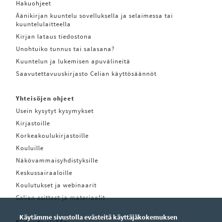
Hakuohjeet
Äänikirjan kuuntelu sovelluksella ja selaimessa tai
kuuntelulaitteella
Kirjan lataus tiedostona
Unohtuiko tunnus tai salasana?
Kuuntelun ja lukemisen apuvälineitä
Saavutettavuuskirjasto Celian käyttösäännöt
Yhteisöjen ohjeet
Usein kysytyt kysymykset
Kirjastoille
Korkeakoulukirjastoille
Kouluille
Näkövammaisyhdistyksille
Keskussairaaloille
Koulutukset ja webinaarit
Celian esitteet ja materiaalit
Käytämme sivustolla evästeitä käyttäjäkokemuksen