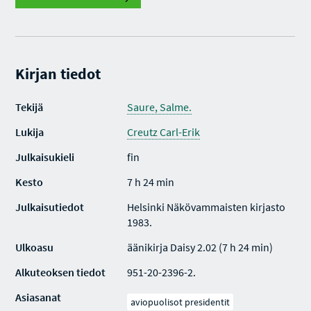
Kirjan tiedot
Tekijä
Saure, Salme.
Lukija
Creutz Carl-Erik
Julkaisukieli
fin
Kesto
7 h 24 min
Julkaisutiedot
Helsinki Näkövammaisten kirjasto
1983.
Ulkoasu
äänikirja Daisy 2.02 (7 h 24 min)
Alkuteoksen tiedot
951-20-2396-2.
Asiasanat
aviopuolisot presidentit