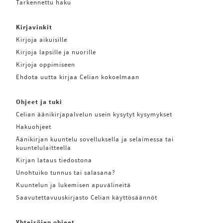
Tarkennettu haku
Kirjavinkit
Kirjoja aikuisille
Kirjoja lapsille ja nuorille
Kirjoja oppimiseen
Ehdota uutta kirjaa Celian kokoelmaan
Ohjeet ja tuki
Celian äänikirjapalvelun usein kysytyt kysymykset
Hakuohjeet
Äänikirjan kuuntelu sovelluksella ja selaimessa tai
kuuntelulaitteella
Kirjan lataus tiedostona
Unohtuiko tunnus tai salasana?
Kuuntelun ja lukemisen apuvälineitä
Saavutettavuuskirjasto Celian käyttösäännöt
Yhteisöjen ohjeet