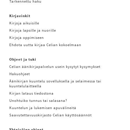
Tarkennettu haku
Kirjavinkit
Kirjoja aikuisille
Kirjoja lapsille ja nuorille
Kirjoja oppimiseen
Ehdota uutta kirjaa Celian kokoelmaan
Ohjeet ja tuki
Celian äänikirjapalvelun usein kysytyt kysymykset
Hakuohjeet
Äänikirjan kuuntelu sovelluksella ja selaimessa tai
kuuntelulaitteella
Kirjan lataus tiedostona
Unohtuiko tunnus tai salasana?
Kuuntelun ja lukemisen apuvälineitä
Saavutettavuuskirjasto Celian käyttösäännöt
Yhteisöjen ohjeet