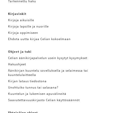
Tarkennettu haku
Kirjavinkit
Kirjoja aikuisille
Kirjoja lapsille ja nuorille
Kirjoja oppimiseen
Ehdota uutta kirjaa Celian kokoelmaan
Ohjeet ja tuki
Celian äänikirjapalvelun usein kysytyt kysymykset
Hakuohjeet
Äänikirjan kuuntelu sovelluksella ja selaimessa tai
kuuntelulaitteella
Kirjan lataus tiedostona
Unohtuiko tunnus tai salasana?
Kuuntelun ja lukemisen apuvälineitä
Saavutettavuuskirjasto Celian käyttösäännöt
Yhteisöjen ohjeet