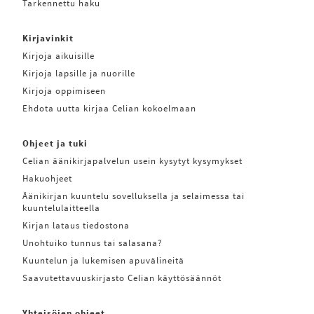
Tarkennettu haku
Kirjavinkit
Kirjoja aikuisille
Kirjoja lapsille ja nuorille
Kirjoja oppimiseen
Ehdota uutta kirjaa Celian kokoelmaan
Ohjeet ja tuki
Celian äänikirjapalvelun usein kysytyt kysymykset
Hakuohjeet
Äänikirjan kuuntelu sovelluksella ja selaimessa tai
kuuntelulaitteella
Kirjan lataus tiedostona
Unohtuiko tunnus tai salasana?
Kuuntelun ja lukemisen apuvälineitä
Saavutettavuuskirjasto Celian käyttösäännöt
Yhteisöjen ohjeet