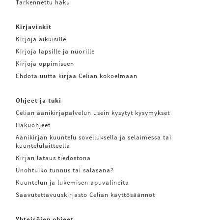
Tarkennettu haku
Kirjavinkit
Kirjoja aikuisille
Kirjoja lapsille ja nuorille
Kirjoja oppimiseen
Ehdota uutta kirjaa Celian kokoelmaan
Ohjeet ja tuki
Celian äänikirjapalvelun usein kysytyt kysymykset
Hakuohjeet
Äänikirjan kuuntelu sovelluksella ja selaimessa tai
kuuntelulaitteella
Kirjan lataus tiedostona
Unohtuiko tunnus tai salasana?
Kuuntelun ja lukemisen apuvälineitä
Saavutettavuuskirjasto Celian käyttösäännöt
Yhteisöjen ohjeet