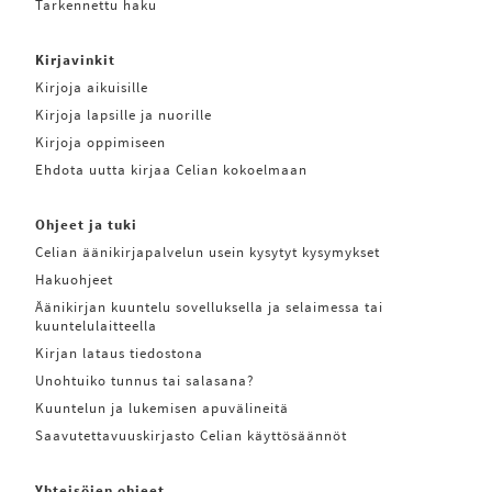
Tarkennettu haku
Kirjavinkit
Kirjoja aikuisille
Kirjoja lapsille ja nuorille
Kirjoja oppimiseen
Ehdota uutta kirjaa Celian kokoelmaan
Ohjeet ja tuki
Celian äänikirjapalvelun usein kysytyt kysymykset
Hakuohjeet
Äänikirjan kuuntelu sovelluksella ja selaimessa tai
kuuntelulaitteella
Kirjan lataus tiedostona
Unohtuiko tunnus tai salasana?
Kuuntelun ja lukemisen apuvälineitä
Saavutettavuuskirjasto Celian käyttösäännöt
Yhteisöjen ohjeet