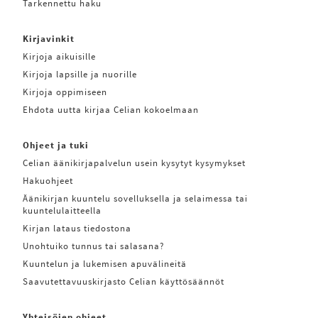
Tarkennettu haku
Kirjavinkit
Kirjoja aikuisille
Kirjoja lapsille ja nuorille
Kirjoja oppimiseen
Ehdota uutta kirjaa Celian kokoelmaan
Ohjeet ja tuki
Celian äänikirjapalvelun usein kysytyt kysymykset
Hakuohjeet
Äänikirjan kuuntelu sovelluksella ja selaimessa tai
kuuntelulaitteella
Kirjan lataus tiedostona
Unohtuiko tunnus tai salasana?
Kuuntelun ja lukemisen apuvälineitä
Saavutettavuuskirjasto Celian käyttösäännöt
Yhteisöjen ohjeet