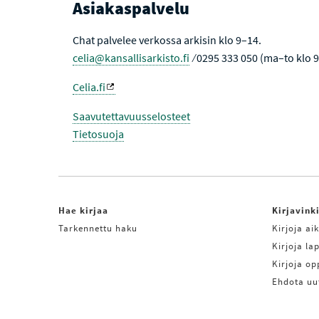
Asiakaspalvelu
Chat palvelee verkossa arkisin klo 9–14.
celia@kansallisarkisto.fi
⁄ 0295 333 050 (ma–to klo 
Celia.fi
Saavutettavuusselosteet
Tietosuoja
Hae kirjaa
Kirjavink
Tarkennettu haku
Kirjoja aik
Kirjoja lap
Kirjoja o
Ehdota uu