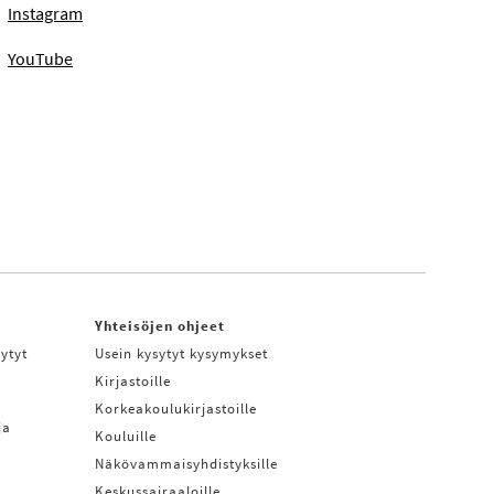
Instagram
YouTube
Yhteisöjen ohjeet
ytyt
Usein kysytyt kysymykset
Kirjastoille
Korkeakoulukirjastoille
ja
Kouluille
Näkövammaisyhdistyksille
Keskussairaaloille