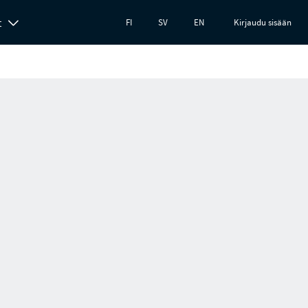
t
FI
SV
EN
Kirjaudu sisään