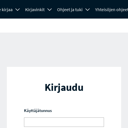
 kirjaa
Kirjavinkit
Ohjeet ja tuki
Yhteisöjen ohjee
Kirjaudu
Käyttäjätunnus