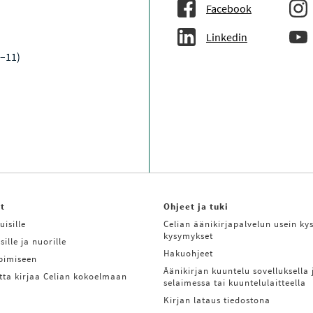
Facebook
Linkedin
9–11)
it
Ohjeet ja tuki
uisille
Celian äänikirjapalvelun usein kys
kysymykset
sille ja nuorille
Hakuohjeet
ppimiseen
Äänikirjan kuuntelu sovelluksella 
tta kirjaa Celian kokoelmaan
selaimessa tai kuuntelulaitteella
Kirjan lataus tiedostona