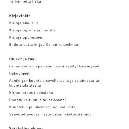
Tarkennettu haku
Kirjavinkit
Kirjoja aikuisille
Kirjoja lapsille ja nuorille
Kirjoja oppimiseen
Ehdota uutta kirjaa Celian kokoelmaan
Ohjeet ja tuki
Celian äänikirjapalvelun usein kysytyt kysymykset
Hakuohjeet
Äänikirjan kuuntelu sovelluksella ja selaimessa tai
kuuntelulaitteella
Kirjan lataus tiedostona
Unohtuiko tunnus tai salasana?
Kuuntelun ja lukemisen apuvälineitä
Saavutettavuuskirjasto Celian käyttösäännöt
Yhteisöjen ohjeet