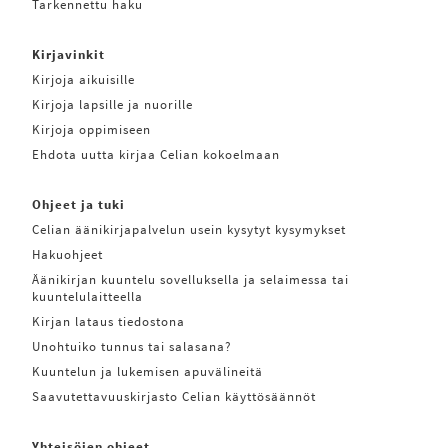
Tarkennettu haku
Kirjavinkit
Kirjoja aikuisille
Kirjoja lapsille ja nuorille
Kirjoja oppimiseen
Ehdota uutta kirjaa Celian kokoelmaan
Ohjeet ja tuki
Celian äänikirjapalvelun usein kysytyt kysymykset
Hakuohjeet
Äänikirjan kuuntelu sovelluksella ja selaimessa tai
kuuntelulaitteella
Kirjan lataus tiedostona
Unohtuiko tunnus tai salasana?
Kuuntelun ja lukemisen apuvälineitä
Saavutettavuuskirjasto Celian käyttösäännöt
Yhteisöjen ohjeet