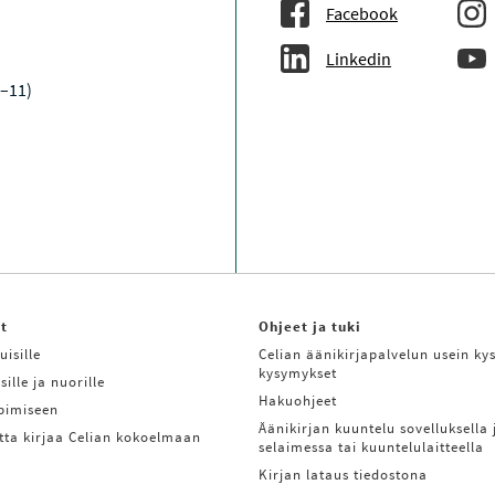
Facebook
Linkedin
9–11)
it
Ohjeet ja tuki
uisille
Celian äänikirjapalvelun usein kys
kysymykset
sille ja nuorille
Hakuohjeet
ppimiseen
Äänikirjan kuuntelu sovelluksella 
tta kirjaa Celian kokoelmaan
selaimessa tai kuuntelulaitteella
Kirjan lataus tiedostona