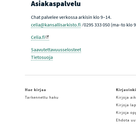
Asiakaspalvelu
Chat palvelee verkossa arkisin klo 9–14.
celia@kansallisarkisto.fi
⁄ 0295 333 050 (ma–to klo 
Celia.fi
Saavutettavuusselosteet
Tietosuoja
Hae kirjaa
Kirjavink
Tarkennettu haku
Kirjoja aik
Kirjoja lap
Kirjoja o
Ehdota uu