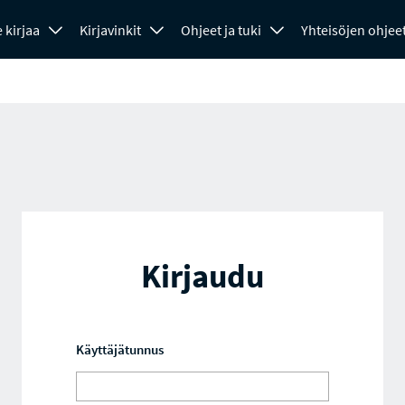
 kirjaa
Kirjavinkit
Ohjeet ja tuki
Yhteisöjen ohjee
Kirjaudu
Käyttäjätunnus