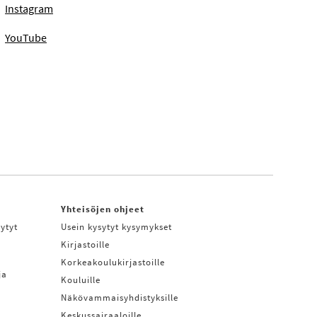
Instagram
YouTube
Yhteisöjen ohjeet
ytyt
Usein kysytyt kysymykset
Kirjastoille
Korkeakoulukirjastoille
ja
Kouluille
Näkövammaisyhdistyksille
Keskussairaaloille