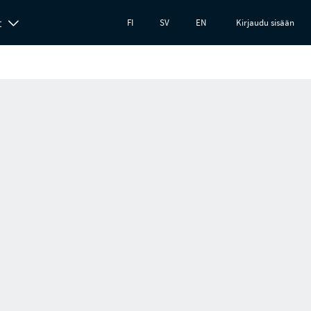
t
FI
SV
EN
Kirjaudu sisään