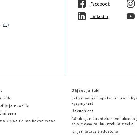
Facebook
Linkedin
9–11)
it
Ohjeet ja tuki
uisille
Celian äänikirjapalvelun usein kys
kysymykset
sille ja nuorille
Hakuohjeet
ppimiseen
Äänikirjan kuuntelu sovelluksella 
tta kirjaa Celian kokoelmaan
selaimessa tai kuuntelulaitteella
Kirjan lataus tiedostona