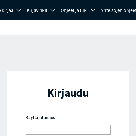
 kirjaa
Kirjavinkit
Ohjeet ja tuki
Yhteisöjen ohjee
Kirjaudu
Käyttäjätunnus