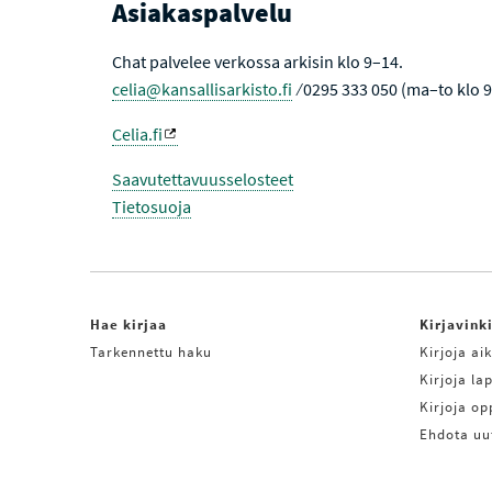
Asiakaspalvelu
Chat palvelee verkossa arkisin klo 9–14.
celia@kansallisarkisto.fi
⁄ 0295 333 050 (ma–to klo 
Celia.fi
Saavutettavuusselosteet
Tietosuoja
Hae kirjaa
Kirjavink
Tarkennettu haku
Kirjoja aik
Kirjoja lap
Kirjoja o
Ehdota uu