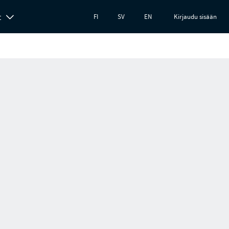
t
FI
SV
EN
Kirjaudu sisään