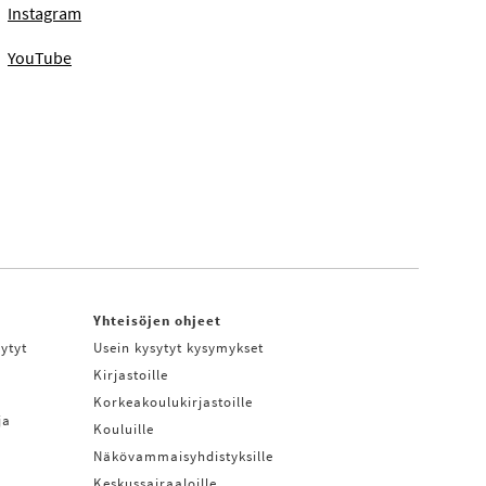
Instagram
YouTube
Yhteisöjen ohjeet
ytyt
Usein kysytyt kysymykset
Kirjastoille
Korkeakoulukirjastoille
ja
Kouluille
Näkövammaisyhdistyksille
Keskussairaaloille