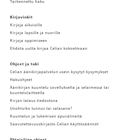
Tarkennettu haku
Kirjavinkit
Kirjoja aikuisille
Kirjoja lapsille ja nuorille
Kirjoja oppimiseen
Ehdota uutta kirjaa Celian kokoelmaan
Ohjeet ja tuki
Celian äänikirjapalvelun usein kysytyt kysymykset
Hakuohjeet
Äänikirjan kuuntelu sovelluksella ja selaimessa tai
kuuntelulaitteella
Kirjan lataus tiedostona
Unohtuiko tunnus tai salasana?
Kuuntelun ja lukemisen apuvälineitä
Saavutettavuuskirjasto Celian käyttösäännöt
Yhteisöjen ohjeet