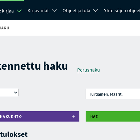
Kirjavinkit
Ohjeet ja tuki
Yhteisöjen ohjee
 kirjaa
HAKU
kennettu haku
Perushaku
 HAKUEHTO
HAE
tulokset