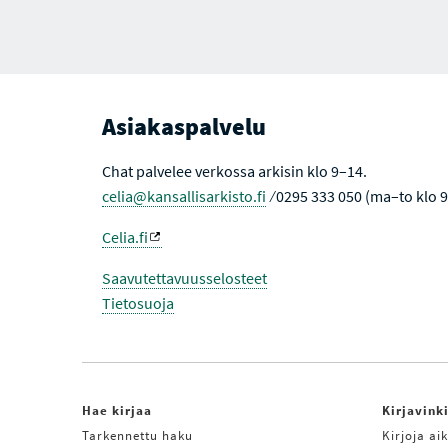
Asiakaspalvelu
Chat palvelee verkossa arkisin klo 9–14.
celia@kansallisarkisto.fi
⁄ 0295 333 050 (ma–to klo 
Celia.fi
Saavutettavuusselosteet
Tietosuoja
Hae kirjaa
Kirjavink
Tarkennettu haku
Kirjoja aik