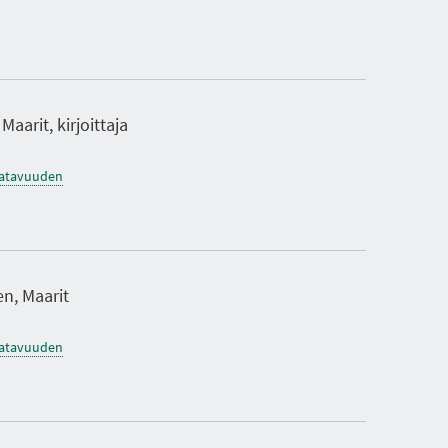
O
K
S
I
A
Maarit, kirjoittaja
saatavuuden
en, Maarit
saatavuuden