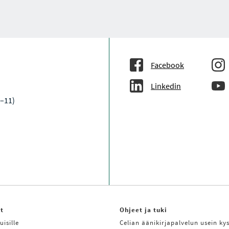
Facebook
Linkedin
9–11)
it
Ohjeet ja tuki
uisille
Celian äänikirjapalvelun usein kys