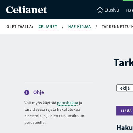
Etusivu
Hae
OLET TÄÄLLÄ:
CELIANET
/
HAE KIRJAA
/
TARKENNETTU 
Tar
Ohje
Voit myös käyttää
perushakua
ja
tarvittaessa rajata hakutuloksia
LISÄÄ
aineistolajin, kielen tai vuosiluvun
perusteella.
Haku