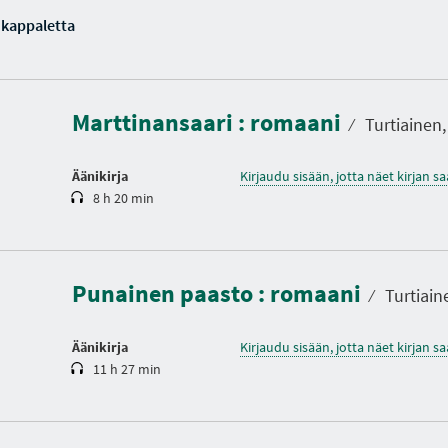
 kappaletta
K
e
s
t
Marttinansaari : romaani
o
⁄
Turtiainen, 
Äänikirja
Kirjaudu sisään, jotta näet kirjan 
8 h 20 min
K
e
s
t
Punainen paasto : romaani
o
⁄
Turtiain
Äänikirja
Kirjaudu sisään, jotta näet kirjan 
11 h 27 min