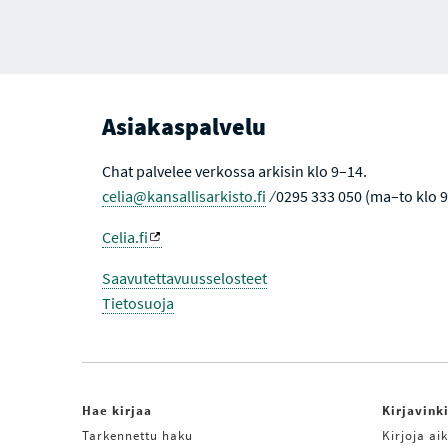
Asiakaspalvelu
Chat palvelee verkossa arkisin klo 9–14.
celia@kansallisarkisto.fi
⁄ 0295 333 050 (ma–to klo 
Celia.fi
Saavutettavuusselosteet
Tietosuoja
Hae kirjaa
Kirjavink
Tarkennettu haku
Kirjoja aik