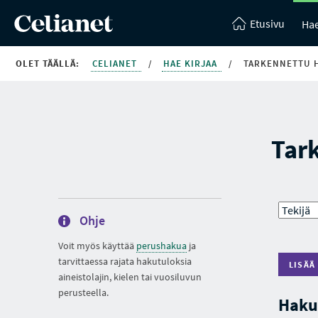
Etusivu
Hae
OLET TÄÄLLÄ:
CELIANET
/
HAE KIRJAA
/
TARKENNETTU 
Tar
Ohje
Voit myös käyttää
perushakua
ja
tarvittaessa rajata hakutuloksia
LISÄÄ
aineistolajin, kielen tai vuosiluvun
perusteella.
Haku