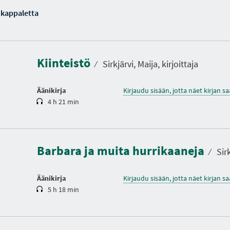
 kappaletta
K
e
s
t
Kiinteistö
o
⁄
Sirkjärvi, Maija, kirjoittaja
Äänikirja
Kirjaudu sisään, jotta näet kirjan 
4 h 21 min
K
e
s
t
Barbara ja muita hurrikaaneja
o
⁄
Sirk
Äänikirja
Kirjaudu sisään, jotta näet kirjan 
5 h 18 min