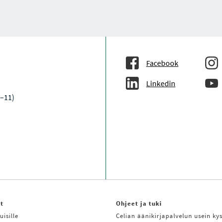
Facebook
Linkedin
9–11)
it
Ohjeet ja tuki
uisille
Celian äänikirjapalvelun usein kys