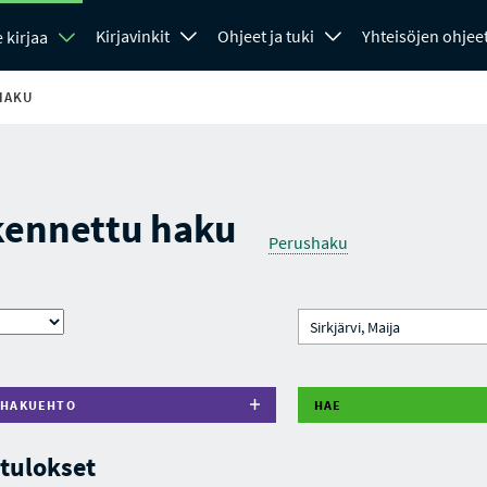
Kirjavinkit
Ohjeet ja tuki
Yhteisöjen ohjee
 kirjaa
HAKU
kennettu haku
Perushaku
 HAKUEHTO
HAE
tulokset