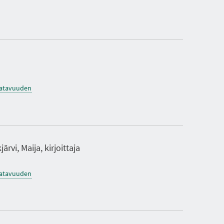
O
K
S
I
A
saatavuuden
järvi, Maija, kirjoittaja
saatavuuden