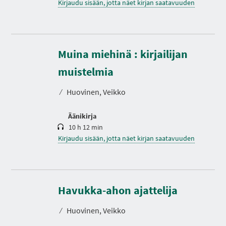
Kirjaudu sisään, jotta näet kirjan saatavuuden
Muina miehinä : kirjailijan
K
e
s
muistelmia
t
o
⁄
Huovinen, Veikko
Äänikirja
10 h 12 min
Kirjaudu sisään, jotta näet kirjan saatavuuden
Havukka-ahon ajattelija
⁄
Huovinen, Veikko