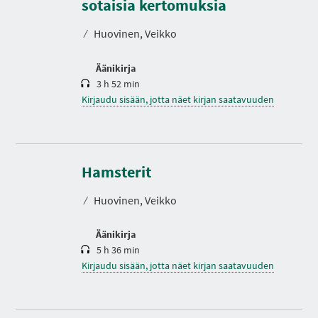
s
sotaisia kertomuksia
t
o
⁄
Huovinen, Veikko
Äänikirja
3 h 52 min
Kirjaudu sisään, jotta näet kirjan saatavuuden
K
e
s
Hamsterit
t
o
⁄
Huovinen, Veikko
Äänikirja
5 h 36 min
Kirjaudu sisään, jotta näet kirjan saatavuuden