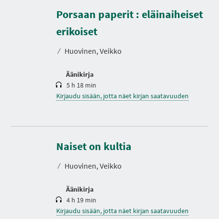
Porsaan paperit : eläinaiheiset
K
e
s
erikoiset
t
o
⁄
Huovinen, Veikko
Äänikirja
5 h 18 min
Kirjaudu sisään, jotta näet kirjan saatavuuden
K
e
s
Naiset on kultia
t
o
⁄
Huovinen, Veikko
Äänikirja
4 h 19 min
Kirjaudu sisään, jotta näet kirjan saatavuuden