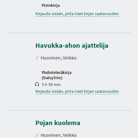
Pistekirja
Kirjaudu sisään, jotta näet kirjan saatavuuden
K
e
Havukka-ahon ajattelija
s
t
⁄
Huovinen, Veikko
o
Yhdistelmäkirja
(DaisyTrio)
5 h 59 min
Kirjaudu sisään, jotta näet kirjan saatavuuden
K
e
s
Pojan kuolema
t
o
⁄
Huovinen, Veikko