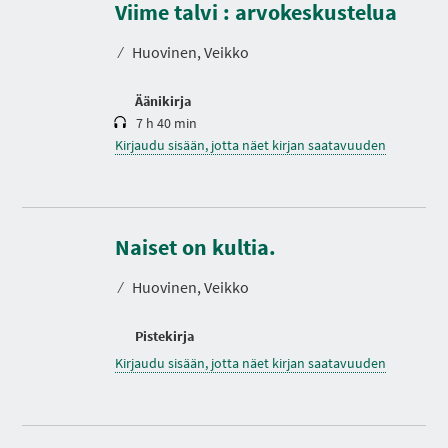
s
Viime talvi : arvokeskustelua
t
o
⁄
Huovinen, Veikko
Äänikirja
7 h 40 min
Kirjaudu sisään, jotta näet kirjan saatavuuden
Naiset on kultia.
⁄
Huovinen, Veikko
S
S
S
S
I
I
I
I
Pistekirja
I
V
V
V
R
Kirjaudu sisään, jotta näet kirjan saatavuuden
U
U
U
R
H
H
H
Y
A
A
A
S
K
K
K
E
U
U
U
U
T
T
T