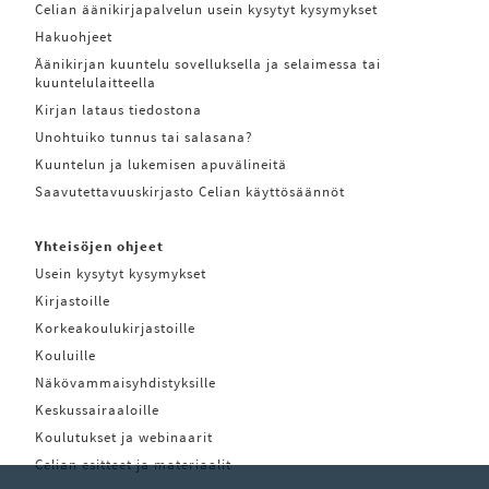
Celian äänikirjapalvelun usein kysytyt kysymykset
Hakuohjeet
Äänikirjan kuuntelu sovelluksella ja selaimessa tai
kuuntelulaitteella
Kirjan lataus tiedostona
Unohtuiko tunnus tai salasana?
Kuuntelun ja lukemisen apuvälineitä
Saavutettavuuskirjasto Celian käyttösäännöt
Yhteisöjen ohjeet
Usein kysytyt kysymykset
Kirjastoille
Korkeakoulukirjastoille
Kouluille
Näkövammaisyhdistyksille
Keskussairaaloille
Koulutukset ja webinaarit
Celian esitteet ja materiaalit