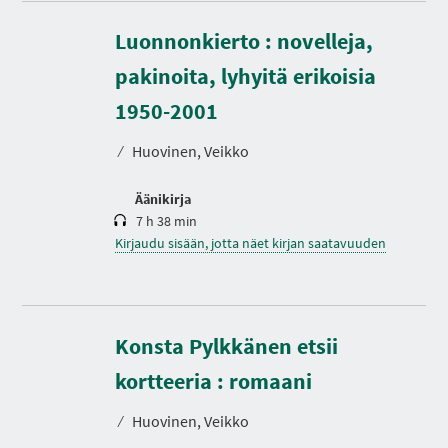
Luonnonkierto : novelleja,
pakinoita, lyhyitä erikoisia
K
e
s
1950-2001
t
o
⁄
Huovinen, Veikko
Äänikirja
7 h 38 min
Kirjaudu sisään, jotta näet kirjan saatavuuden
Konsta Pylkkänen etsii
kortteeria : romaani
⁄
Huovinen, Veikko