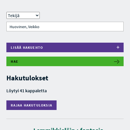
LISÄÄ HAKUEHTO
HAE
R
A
J
Hakutulokset
A
A
H
Löytyi 41 kappaletta
A
K
U
RAJAA HAKUTULOKSIA
T
U
L
O
K
S
K