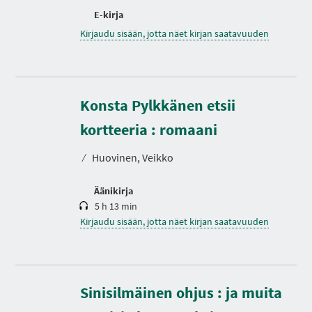
E-kirja
Kirjaudu sisään, jotta näet kirjan saatavuuden
Konsta Pylkkänen etsii
K
e
s
kortteeria : romaani
t
o
⁄
Huovinen, Veikko
Äänikirja
5 h 13 min
Kirjaudu sisään, jotta näet kirjan saatavuuden
Sinisilmäinen ohjus : ja muita
K
e