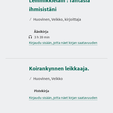
Lemmikkieläin : fantasia
I
e
A
s
ihmisistäni
t
o
⁄
Huovinen, Veikko, kirjoittaja
Äänikirja
3 h 39 min
Kirjaudu sisään, jotta näet kirjan saatavuuden
Koirankynnen leikkaaja.
⁄
Huovinen, Veikko
Pistekirja
Kirjaudu sisään, jotta näet kirjan saatavuuden