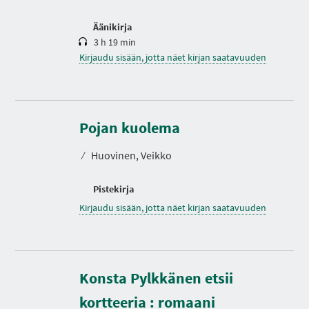
Äänikirja
3 h 19 min
Kirjaudu sisään, jotta näet kirjan saatavuuden
Pojan kuolema
⁄
Huovinen, Veikko
Pistekirja
Kirjaudu sisään, jotta näet kirjan saatavuuden
Konsta Pylkkänen etsii
kortteeria : romaani