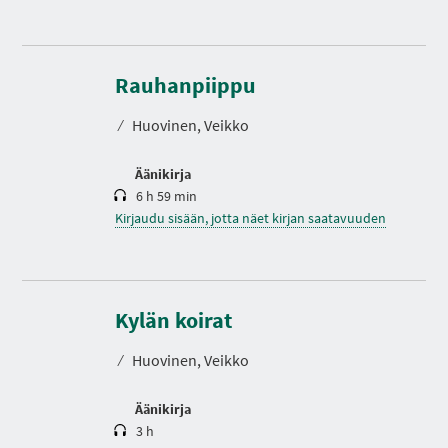
K
e
s
Rauhanpiippu
t
o
⁄
Huovinen, Veikko
Äänikirja
6 h 59 min
Kirjaudu sisään, jotta näet kirjan saatavuuden
K
e
s
Kylän koirat
t
o
⁄
Huovinen, Veikko
Äänikirja
3 h