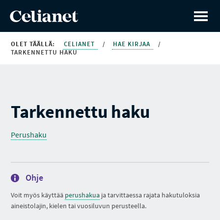
OLET TÄÄLLÄ:
CELIANET
/
HAE KIRJAA
/
TARKENNETTU HAKU
Tarkennettu haku
Perushaku
Ohje
Voit myös käyttää
perushakua
ja tarvittaessa rajata hakutuloksia
aineistolajin, kielen tai vuosiluvun perusteella.