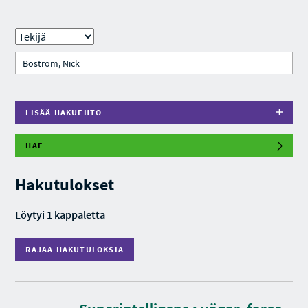
LISÄÄ HAKUEHTO
HAE
R
A
J
Hakutulokset
A
A
H
Löytyi 1 kappaletta
A
K
U
RAJAA HAKUTULOKSIA
T
U
L
O
K
S