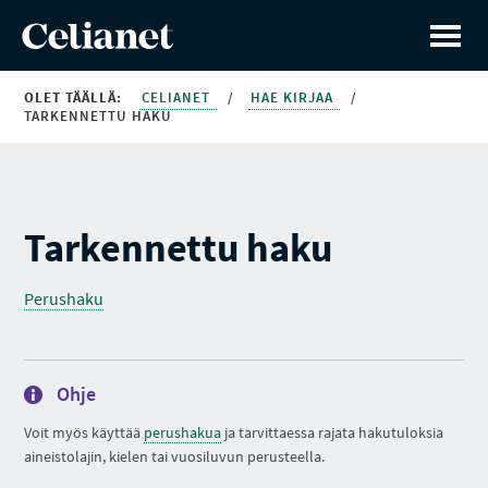
OLET TÄÄLLÄ:
CELIANET
/
HAE KIRJAA
/
TARKENNETTU HAKU
Tarkennettu haku
Perushaku
Ohje
Voit myös käyttää
perushakua
ja tarvittaessa rajata hakutuloksia
aineistolajin, kielen tai vuosiluvun perusteella.