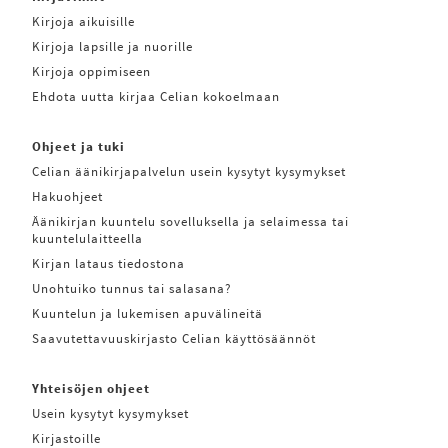
Kirjoja aikuisille
Kirjoja lapsille ja nuorille
Kirjoja oppimiseen
Ehdota uutta kirjaa Celian kokoelmaan
Ohjeet ja tuki
Celian äänikirjapalvelun usein kysytyt kysymykset
Hakuohjeet
Äänikirjan kuuntelu sovelluksella ja selaimessa tai
kuuntelulaitteella
Kirjan lataus tiedostona
Unohtuiko tunnus tai salasana?
Kuuntelun ja lukemisen apuvälineitä
Saavutettavuuskirjasto Celian käyttösäännöt
Yhteisöjen ohjeet
Usein kysytyt kysymykset
Kirjastoille