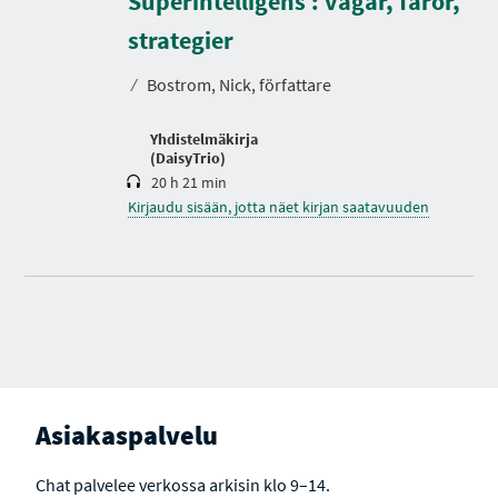
Superintelligens : vägar, faror,
I
K
A
e
strategier
s
t
⁄
Bostrom, Nick, författare
o
Yhdistelmäkirja
(DaisyTrio)
20 h 21 min
Kirjaudu sisään, jotta näet kirjan saatavuuden
Asiakaspalvelu
Chat palvelee verkossa arkisin klo 9–14.