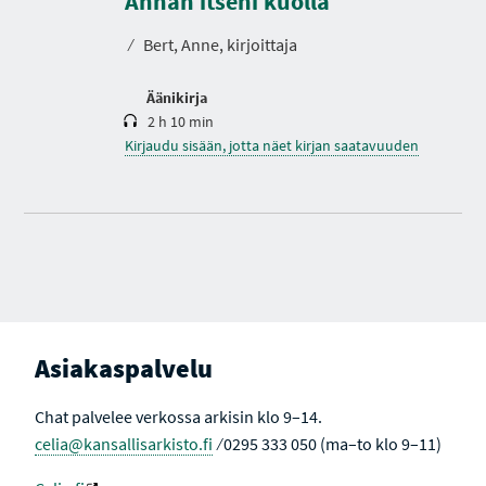
Annan itseni kuolla
I
t
A
o
⁄
Bert, Anne, kirjoittaja
Äänikirja
2 h 10 min
Kirjaudu sisään, jotta näet kirjan saatavuuden
Asiakaspalvelu
Chat palvelee verkossa arkisin klo 9–14.
celia@kansallisarkisto.fi
⁄ 0295 333 050 (ma–to klo 9–11)