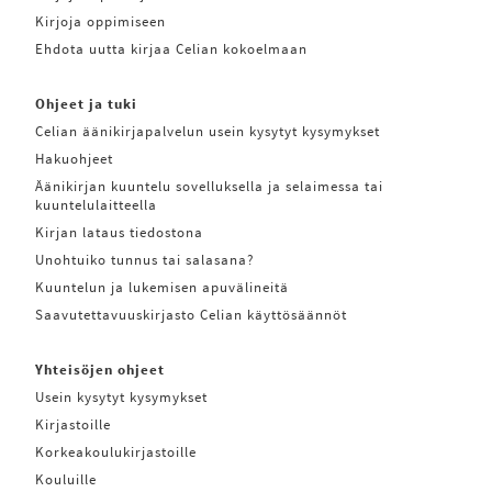
Kirjoja oppimiseen
Ehdota uutta kirjaa Celian kokoelmaan
Ohjeet ja tuki
Celian äänikirjapalvelun usein kysytyt kysymykset
Hakuohjeet
Äänikirjan kuuntelu sovelluksella ja selaimessa tai
kuuntelulaitteella
Kirjan lataus tiedostona
Unohtuiko tunnus tai salasana?
Kuuntelun ja lukemisen apuvälineitä
Saavutettavuuskirjasto Celian käyttösäännöt
Yhteisöjen ohjeet
Usein kysytyt kysymykset
Kirjastoille
Korkeakoulukirjastoille
Kouluille