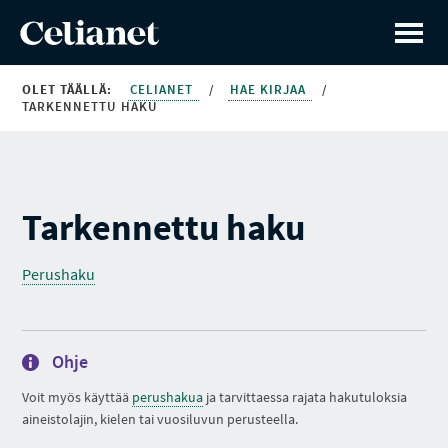
OLET TÄÄLLÄ:
CELIANET
/
HAE KIRJAA
/
TARKENNETTU HAKU
Tarkennettu haku
Perushaku
Ohje
Voit myös käyttää
perushakua
ja tarvittaessa rajata hakutuloksia
aineistolajin, kielen tai vuosiluvun perusteella.