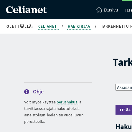
Etusivu
Hae
OLET TÄÄLLÄ:
CELIANET
/
HAE KIRJAA
/
TARKENNETTU 
Tar
Ohje
Voit myös käyttää
perushakua
ja
tarvittaessa rajata hakutuloksia
LISÄÄ
aineistolajin, kielen tai vuosiluvun
perusteella.
Haku