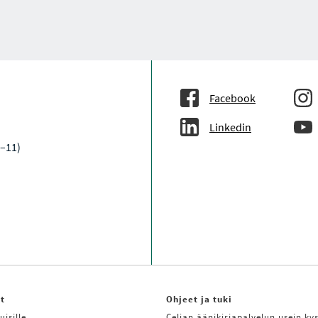
S
S
S
S
S
I
I
I
I
I
S
S
S
S
S
T
T
T
T
T
A
A
A
A
A
A
K
T
I
Facebook
I
V
Linkedin
I
N
9–11)
E
N
it
Ohjeet ja tuki
uisille
Celian äänikirjapalvelun usein kys