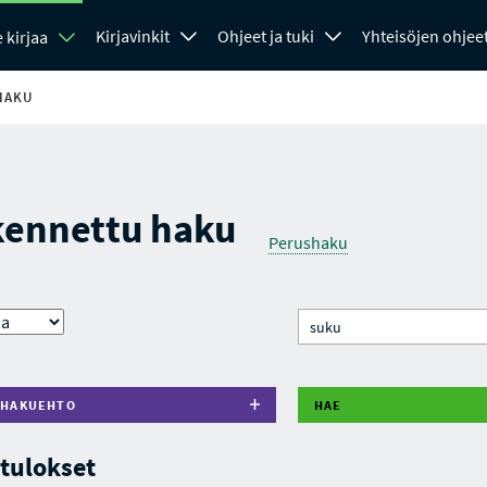
Kirjavinkit
Ohjeet ja tuki
Yhteisöjen ohjee
 kirjaa
HAKU
kennettu haku
Perushaku
 HAKUEHTO
HAE
tulokset