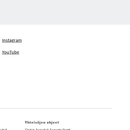
Instagram
YouTube
Yhteisöjen ohjeet
ytyt
Usein kysytyt kysymykset