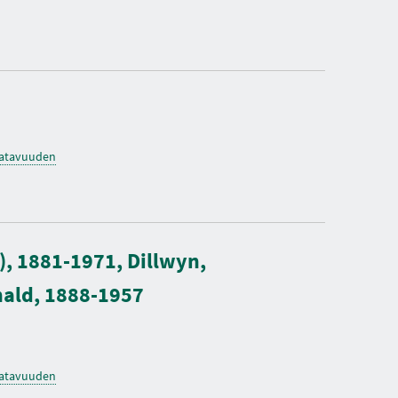
O
K
S
I
A
saatavuuden
, 1881-1971, Dillwyn,
nald, 1888-1957
saatavuuden