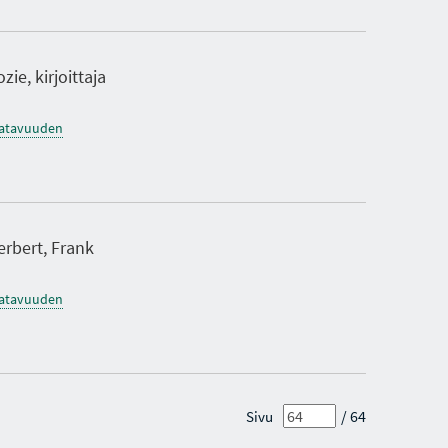
ie, kirjoittaja
saatavuuden
rbert, Frank
saatavuuden
/ 64
Sivu