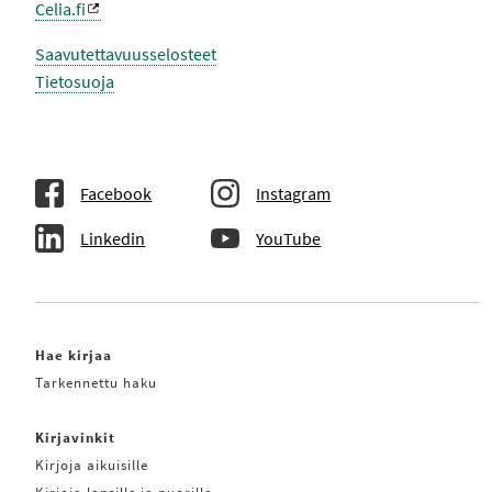
O
Celia.fi
K
S
I
Saavutettavuusselosteet
S
Tietosuoja
S
A
Facebook
Instagram
Linkedin
YouTube
Hae kirjaa
Tarkennettu haku
Kirjavinkit
Kirjoja aikuisille