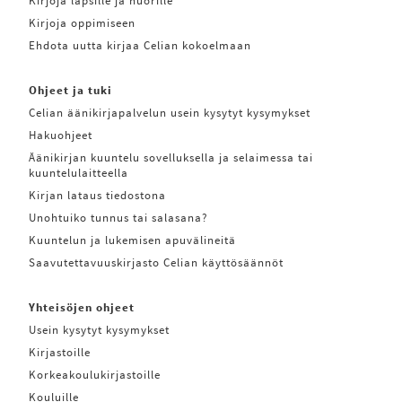
Kirjoja lapsille ja nuorille
Kirjoja oppimiseen
Ehdota uutta kirjaa Celian kokoelmaan
Ohjeet ja tuki
Celian äänikirjapalvelun usein kysytyt kysymykset
Hakuohjeet
Äänikirjan kuuntelu sovelluksella ja selaimessa tai
kuuntelulaitteella
Kirjan lataus tiedostona
Unohtuiko tunnus tai salasana?
Kuuntelun ja lukemisen apuvälineitä
Saavutettavuuskirjasto Celian käyttösäännöt
Yhteisöjen ohjeet
Usein kysytyt kysymykset
Kirjastoille
Korkeakoulukirjastoille
Kouluille