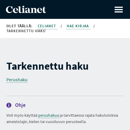
OLET TÄÄLLÄ:
CELIANET
/
HAE KIRJAA
/
TARKENNETTU HAKU
Tarkennettu haku
Perushaku
Ohje
Voit myös käyttää
perushakua
ja tarvittaessa rajata hakutuloksia
aineistolajin, kielen tai vuosiluvun perusteella.