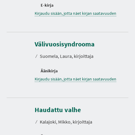
E-kirja
Kirjaudu sisään, jotta näet kirjan saatavuuden
Välivuosisyndrooma
⁄
Suomela, Laura, kirjoittaja
Äänikirja
Kirjaudu sisään, jotta näet kirjan saatavuuden
Haudattu valhe
⁄
Kalajoki, Mikko, kirjoittaja
S
S
S
S
S
S
S
I