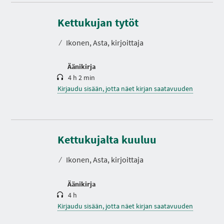
K
e
s
Kettukujan tytöt
t
o
⁄
Ikonen, Asta, kirjoittaja
Äänikirja
4 h 2 min
Kirjaudu sisään, jotta näet kirjan saatavuuden
K
e
s
Kettukujalta kuuluu
t
o
⁄
Ikonen, Asta, kirjoittaja
Äänikirja
4 h
Kirjaudu sisään, jotta näet kirjan saatavuuden