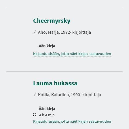
Cheermyrsky
⁄
Aho, Marja, 1972- kirjoittaja
Äänikirja
Kirjaudu sisään, jotta näet kirjan saatavuuden
K
e
s
Lauma hukassa
t
o
⁄
Kotila, Katariina, 1990- kirjoittaja
Äänikirja
4 h 4 min
Kirjaudu sisään, jotta näet kirjan saatavuuden