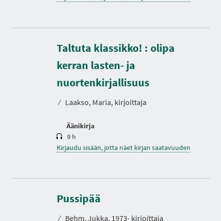
Taltuta klassikko! : olipa
kerran lasten- ja
K
e
s
nuortenkirjallisuus
t
o
⁄
Laakso, Maria, kirjoittaja
Äänikirja
9 h
Kirjaudu sisään, jotta näet kirjan saatavuuden
Pussipää
⁄
Behm, Jukka, 1973- kirjoittaja