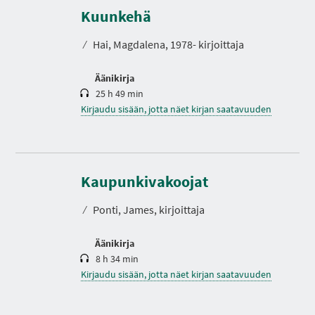
e
s
Kuunkehä
t
o
⁄
Hai, Magdalena, 1978- kirjoittaja
Äänikirja
25 h 49 min
Kirjaudu sisään, jotta näet kirjan saatavuuden
K
e
s
Kaupunkivakoojat
t
o
⁄
Ponti, James, kirjoittaja
Äänikirja
8 h 34 min
Kirjaudu sisään, jotta näet kirjan saatavuuden