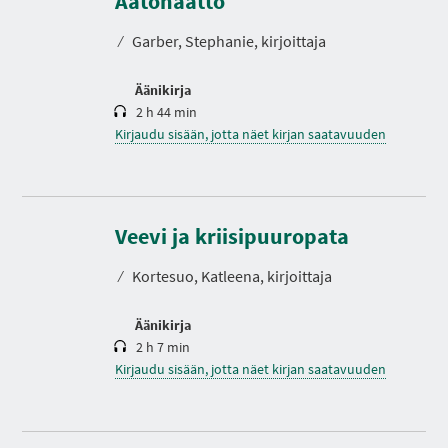
Aatonaatto
I
t
A
o
⁄
Garber, Stephanie, kirjoittaja
Äänikirja
2 h 44 min
Kirjaudu sisään, jotta näet kirjan saatavuuden
K
e
s
Veevi ja kriisipuuropata
t
o
⁄
Kortesuo, Katleena, kirjoittaja
Äänikirja
2 h 7 min
Kirjaudu sisään, jotta näet kirjan saatavuuden
K