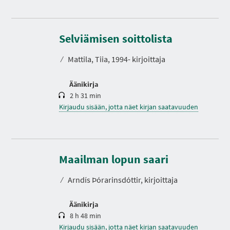
K
e
s
Selviämisen soittolista
t
o
⁄
Mattila, Tiia, 1994- kirjoittaja
Äänikirja
2 h 31 min
Kirjaudu sisään, jotta näet kirjan saatavuuden
K
e
s
Maailman lopun saari
t
o
⁄
Arndís Þórarinsdóttir, kirjoittaja
Äänikirja
8 h 48 min
Kirjaudu sisään, jotta näet kirjan saatavuuden