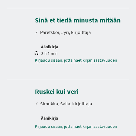
K
e
s
Sinä et tiedä minusta mitään
t
o
⁄
Paretskoi, Jyri, kirjoittaja
Äänikirja
3 h 1 min
Kirjaudu sisään, jotta näet kirjan saatavuuden
Ruskei kui veri
⁄
Simukka, Salla, kirjoittaja
Äänikirja
Kirjaudu sisään, jotta näet kirjan saatavuuden