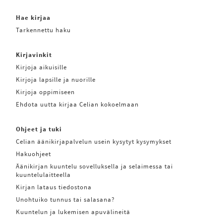
Hae kirjaa
Tarkennettu haku
Kirjavinkit
Kirjoja aikuisille
Kirjoja lapsille ja nuorille
Kirjoja oppimiseen
Ehdota uutta kirjaa Celian kokoelmaan
Ohjeet ja tuki
Celian äänikirjapalvelun usein kysytyt kysymykset
Hakuohjeet
Äänikirjan kuuntelu sovelluksella ja selaimessa tai
kuuntelulaitteella
Kirjan lataus tiedostona
Unohtuiko tunnus tai salasana?
Kuuntelun ja lukemisen apuvälineitä