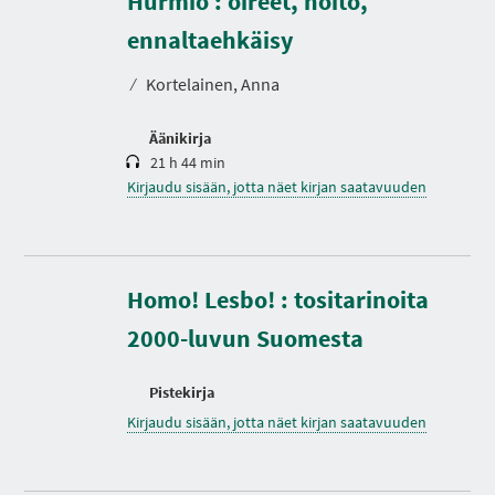
Hurmio : oireet, hoito,
I
e
A
s
ennaltaehkäisy
t
o
⁄
Kortelainen, Anna
Äänikirja
21 h 44 min
Kirjaudu sisään, jotta näet kirjan saatavuuden
Homo! Lesbo! : tositarinoita
2000-luvun Suomesta
Pistekirja
Kirjaudu sisään, jotta näet kirjan saatavuuden