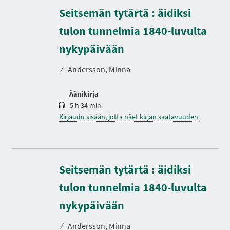
Seitsemän tytärtä : äidiksi
tulon tunnelmia 1840-luvulta
K
e
s
nykypäivään
t
o
⁄
Andersson, Minna
Äänikirja
5 h 34 min
Kirjaudu sisään, jotta näet kirjan saatavuuden
Seitsemän tytärtä : äidiksi
tulon tunnelmia 1840-luvulta
nykypäivään
⁄
Andersson, Minna