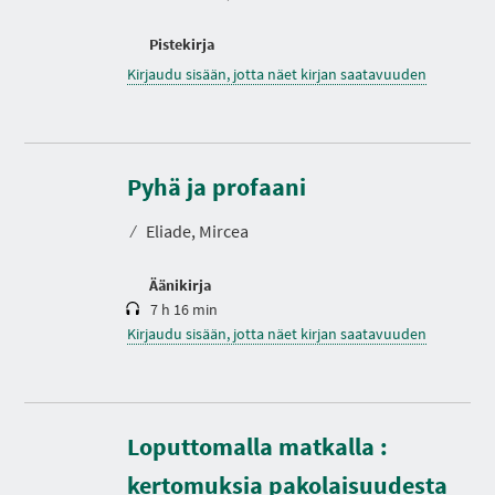
Pistekirja
Kirjaudu sisään, jotta näet kirjan saatavuuden
K
e
s
Pyhä ja profaani
t
o
⁄
Eliade, Mircea
Äänikirja
7 h 16 min
Kirjaudu sisään, jotta näet kirjan saatavuuden
Loputtomalla matkalla :
K
e
s
kertomuksia pakolaisuudesta