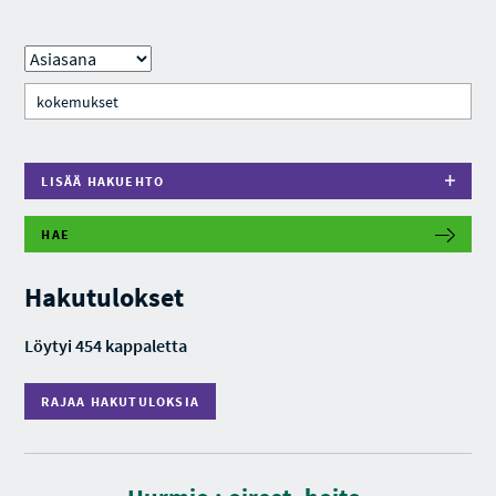
LISÄÄ HAKUEHTO
HAE
R
A
J
Hakutulokset
A
A
H
Löytyi 454 kappaletta
A
K
U
RAJAA HAKUTULOKSIA
T
U
L
O
K
S
K