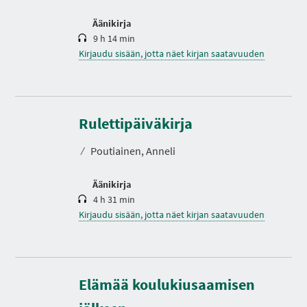
Äänikirja
9 h 14 min
Kirjaudu sisään, jotta näet kirjan saatavuuden
K
e
s
Rulettipäiväkirja
t
o
⁄
Poutiainen, Anneli
Äänikirja
4 h 31 min
Kirjaudu sisään, jotta näet kirjan saatavuuden
Elämää koulukiusaamisen