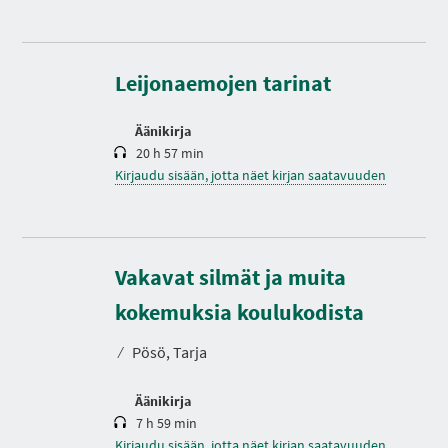
K
e
s
t
o
Leijonaemojen tarinat
Äänikirja
20 h 57 min
Kirjaudu sisään, jotta näet kirjan saatavuuden
Vakavat silmät ja muita
K
e
s
kokemuksia koulukodista
t
o
⁄
Pösö, Tarja
Äänikirja
7 h 59 min
Kirjaudu sisään, jotta näet kirjan saatavuuden