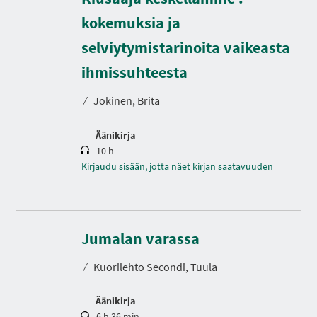
kokemuksia ja
selviytymistarinoita vaikeasta
K
e
s
ihmissuhteesta
t
o
⁄
Jokinen, Brita
Äänikirja
10 h
Kirjaudu sisään, jotta näet kirjan saatavuuden
K
e
s
Jumalan varassa
t
o
⁄
Kuorilehto Secondi, Tuula
Äänikirja
6 h 36 min