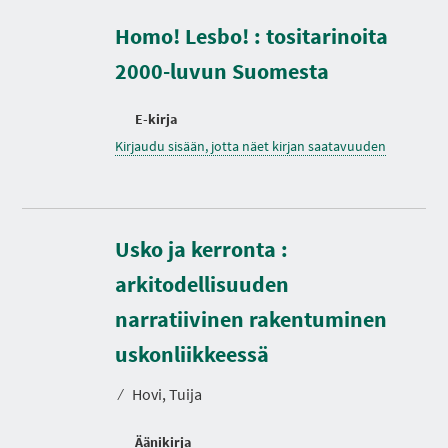
Homo! Lesbo! : tositarinoita
2000-luvun Suomesta
E-kirja
Kirjaudu sisään, jotta näet kirjan saatavuuden
Usko ja kerronta :
arkitodellisuuden
narratiivinen rakentuminen
K
e
s
uskonliikkeessä
t
o
⁄
Hovi, Tuija
Äänikirja