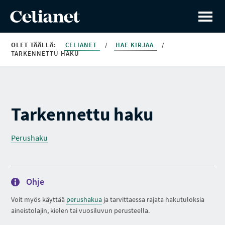
OLET TÄÄLLÄ:
CELIANET
/
HAE KIRJAA
/
TARKENNETTU HAKU
Tarkennettu haku
Perushaku
Ohje
Voit myös käyttää
perushakua
ja tarvittaessa rajata hakutuloksia
aineistolajin, kielen tai vuosiluvun perusteella.