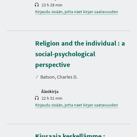
23 h 28 min
Kirjaudu sisään, jotta näet kirjan saatavuuden
Religion and the individual : a
social-psychological
K
e
s
perspective
t
o
⁄
Batson, Charles D.
Äänikirja
22 h 51 min
Kirjaudu sisään, jotta näet kirjan saatavuuden
Kiusaaja keskellämme :