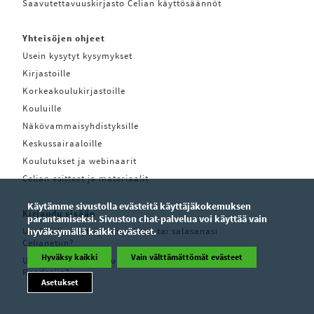
Saavutettavuuskirjasto Celian käyttösäännöt
Yhteisöjen ohjeet
Usein kysytyt kysymykset
Kirjastoille
Korkeakoulukirjastoille
Kouluille
Näkövammaisyhdistyksille
Keskussairaaloille
Koulutukset ja webinaarit
Celian esitteet ja materiaalit
Käytämme sivustolla evästeitä käyttäjäkokemuksen
Kirjaudu sisään
parantamiseksi. Sivuston chat-palvelua voi käyttää vain
Unohditko käyttäjätunnuksesi tai salasanasi
hyväksymällä kaikki evästeet.
Celianetiin?
Hyväksy kaikki
Vain välttämättömät evästeet
Unohditko käyttäjätunnuksesi tai salasanasi Pratsam
Readeriin?
Asetukset