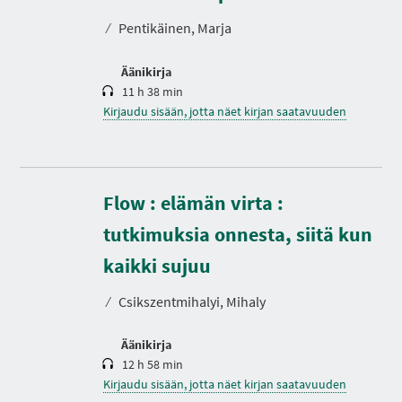
t
o
⁄
Pentikäinen, Marja
Äänikirja
11 h 38 min
Kirjaudu sisään, jotta näet kirjan saatavuuden
Flow : elämän virta :
tutkimuksia onnesta, siitä kun
K
e
s
kaikki sujuu
t
o
⁄
Csikszentmihalyi, Mihaly
Äänikirja
12 h 58 min
Kirjaudu sisään, jotta näet kirjan saatavuuden