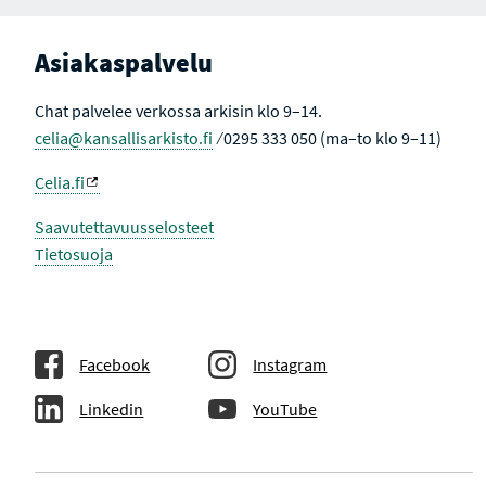
L
L
I
L
L
I
E
E
V
Asiakaspalvelu
H
H
I
A
A
N
K
K
E
Chat palvelee verkossa arkisin klo 9–14.
U
U
N
T
T
celia@kansallisarkisto.fi
⁄ 0295 333 050 (ma–to klo 9–11)
U
U
L
L
O
O
Celia.fi
K
K
S
S
I
I
Saavutettavuusselosteet
S
S
Tietosuoja
S
S
A
A
Facebook
Instagram
Linkedin
YouTube