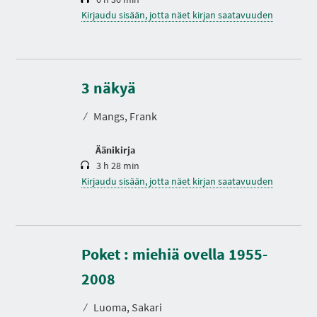
Kirjaudu sisään, jotta näet kirjan saatavuuden
K
e
s
3 näkyä
t
o
⁄
Mangs, Frank
Äänikirja
3 h 28 min
Kirjaudu sisään, jotta näet kirjan saatavuuden
Poket : miehiä ovella 1955-
K
e
s
2008
t
o
⁄
Luoma, Sakari