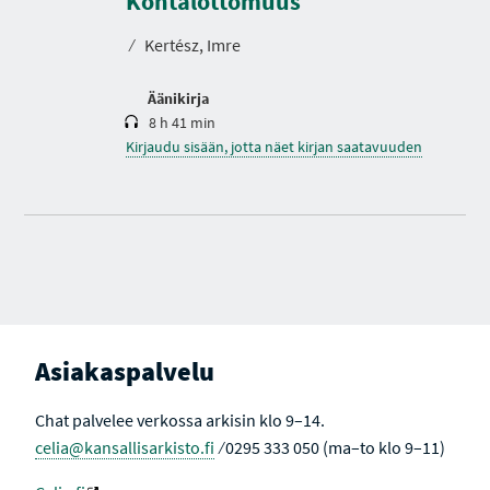
Kohtalottomuus
I
t
A
o
⁄
Kertész, Imre
Äänikirja
8 h 41 min
Kirjaudu sisään, jotta näet kirjan saatavuuden
Asiakaspalvelu
Chat palvelee verkossa arkisin klo 9–14.
celia@kansallisarkisto.fi
⁄ 0295 333 050 (ma–to klo 9–11)