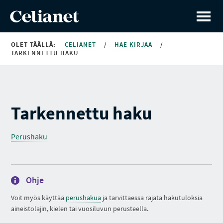
OLET TÄÄLLÄ:
CELIANET
/
HAE KIRJAA
/
TARKENNETTU HAKU
Tarkennettu haku
Perushaku
Ohje
Voit myös käyttää
perushakua
ja tarvittaessa rajata hakutuloksia
aineistolajin, kielen tai vuosiluvun perusteella.