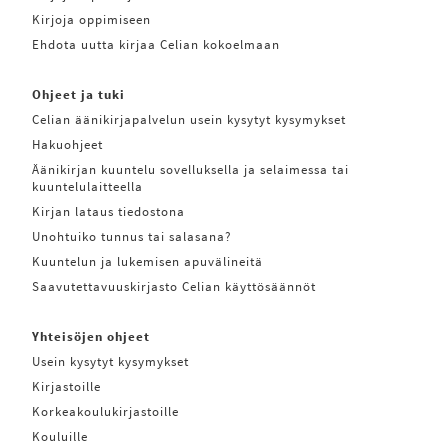
Kirjoja oppimiseen
Ehdota uutta kirjaa Celian kokoelmaan
Ohjeet ja tuki
Celian äänikirjapalvelun usein kysytyt kysymykset
Hakuohjeet
Äänikirjan kuuntelu sovelluksella ja selaimessa tai
kuuntelulaitteella
Kirjan lataus tiedostona
Unohtuiko tunnus tai salasana?
Kuuntelun ja lukemisen apuvälineitä
Saavutettavuuskirjasto Celian käyttösäännöt
Yhteisöjen ohjeet
Usein kysytyt kysymykset
Kirjastoille
Korkeakoulukirjastoille
Kouluille