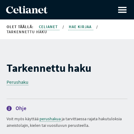
OLET TÄÄLLÄ:
CELIANET
/
HAE KIRJAA
/
TARKENNETTU HAKU
Tarkennettu haku
Perushaku
Ohje
Voit myös käyttää
perushakua
ja tarvittaessa rajata hakutuloksia
aineistolajin, kielen tai vuosiluvun perusteella.