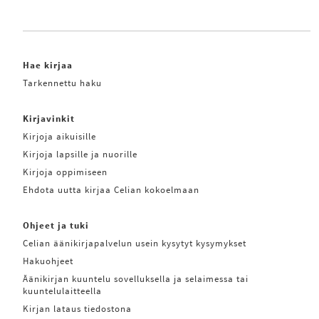
Hae kirjaa
Tarkennettu haku
Kirjavinkit
Kirjoja aikuisille
Kirjoja lapsille ja nuorille
Kirjoja oppimiseen
Ehdota uutta kirjaa Celian kokoelmaan
Ohjeet ja tuki
Celian äänikirjapalvelun usein kysytyt kysymykset
Hakuohjeet
Äänikirjan kuuntelu sovelluksella ja selaimessa tai
kuuntelulaitteella
Kirjan lataus tiedostona