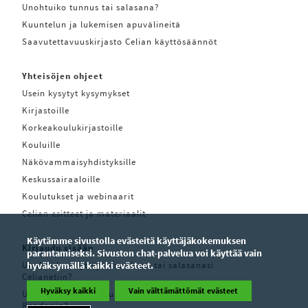
Unohtuiko tunnus tai salasana?
Kuuntelun ja lukemisen apuvälineitä
Saavutettavuuskirjasto Celian käyttösäännöt
Yhteisöjen ohjeet
Usein kysytyt kysymykset
Kirjastoille
Korkeakoulukirjastoille
Kouluille
Näkövammaisyhdistyksille
Keskussairaaloille
Koulutukset ja webinaarit
Celian esitteet ja materiaalit
Käytämme sivustolla evästeitä käyttäjäkokemuksen
Kirjaudu sisään
parantamiseksi. Sivuston chat-palvelua voi käyttää vain
hyväksymällä kaikki evästeet.
Unohditko käyttäjätunnuksesi tai salasanasi
Celianetiin?
Hyväksy kaikki
Vain välttämättömät evästeet
Unohditko käyttäjätunnuksesi tai salasanasi Pratsam
Readeriin?