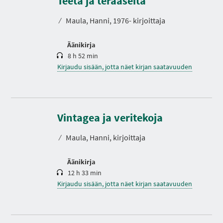
Teetä ja teräaseita
I
t
A
o
⁄
Maula, Hanni, 1976- kirjoittaja
Äänikirja
8 h 52 min
Kirjaudu sisään, jotta näet kirjan saatavuuden
K
e
s
Vintagea ja veritekoja
t
o
⁄
Maula, Hanni, kirjoittaja
Äänikirja
12 h 33 min
Kirjaudu sisään, jotta näet kirjan saatavuuden