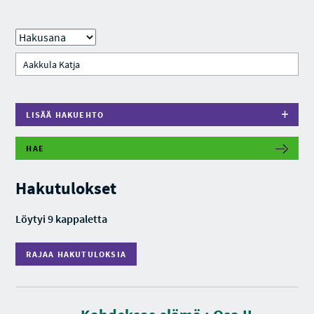
LISÄÄ HAKUEHTO
HAE
R
A
J
Hakutulokset
A
A
H
Löytyi 9 kappaletta
A
K
U
RAJAA HAKUTULOKSIA
T
U
L
O
K
K
e
S
s