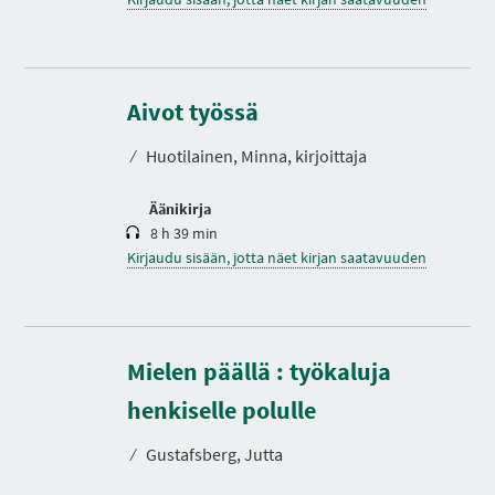
K
e
s
Aivot työssä
t
o
⁄
Huotilainen, Minna, kirjoittaja
Äänikirja
8 h 39 min
Kirjaudu sisään, jotta näet kirjan saatavuuden
Mielen päällä : työkaluja
K
e
s
henkiselle polulle
t
o
⁄
Gustafsberg, Jutta