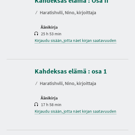
Kahdeksas elämä : Osa II
I
t
A
o
⁄
Haratishvili, Nino, kirjoittaja
Äänikirja
25 h 53 min
Kirjaudu sisään, jotta näet kirjan saatavuuden
K
e
s
Kahdeksas elämä : osa 1
t
o
⁄
Haratishvili, Nino, kirjoittaja
Äänikirja
17 h 58 min
Kirjaudu sisään, jotta näet kirjan saatavuuden
K