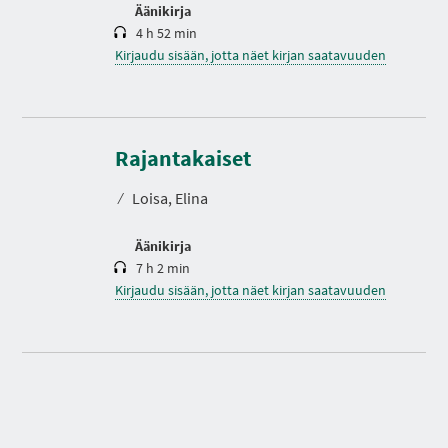
Äänikirja
4 h 52 min
Kirjaudu sisään, jotta näet kirjan saatavuuden
K
e
s
Rajantakaiset
t
o
⁄
Loisa, Elina
Äänikirja
7 h 2 min
Kirjaudu sisään, jotta näet kirjan saatavuuden