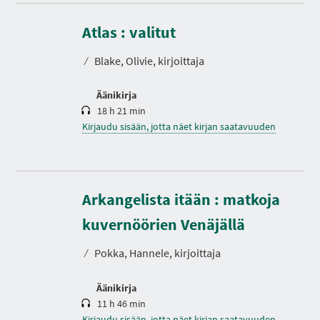
K
e
s
Atlas : valitut
t
o
⁄
Blake, Olivie, kirjoittaja
Äänikirja
18 h 21 min
Kirjaudu sisään, jotta näet kirjan saatavuuden
Arkangelista itään : matkoja
K
e
s
kuvernöörien Venäjällä
t
o
⁄
Pokka, Hannele, kirjoittaja
Äänikirja
11 h 46 min
Kirjaudu sisään, jotta näet kirjan saatavuuden