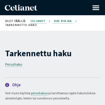
OLET TÄÄLLÄ:
CELIANET
/
HAE KIRJAA
/
TARKENNETTU HAKU
Tarkennettu haku
Perushaku
Ohje
Voit myös käyttää
perushakua
ja tarvittaessa rajata hakutuloksia
aineistolajin, kielen tai vuosiluvun perusteella.