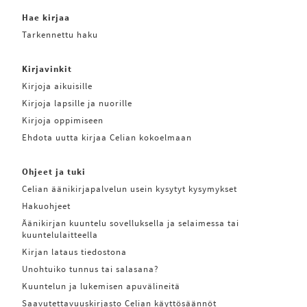
Hae kirjaa
Tarkennettu haku
Kirjavinkit
Kirjoja aikuisille
Kirjoja lapsille ja nuorille
Kirjoja oppimiseen
Ehdota uutta kirjaa Celian kokoelmaan
Ohjeet ja tuki
Celian äänikirjapalvelun usein kysytyt kysymykset
Hakuohjeet
Äänikirjan kuuntelu sovelluksella ja selaimessa tai
kuuntelulaitteella
Kirjan lataus tiedostona
Unohtuiko tunnus tai salasana?
Kuuntelun ja lukemisen apuvälineitä
Saavutettavuuskirjasto Celian käyttösäännöt