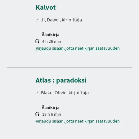
e
s
Kalvot
t
o
⁄
Ji, Dawei, kirjoittaja
Äänikirja
4 h 26 min
Kirjaudu sisään, jotta näet kirjan saatavuuden
K
e
s
Atlas : paradoksi
t
o
⁄
Blake, Olivie, kirjoittaja
Äänikirja
19 h 6 min
Kirjaudu sisään, jotta näet kirjan saatavuuden