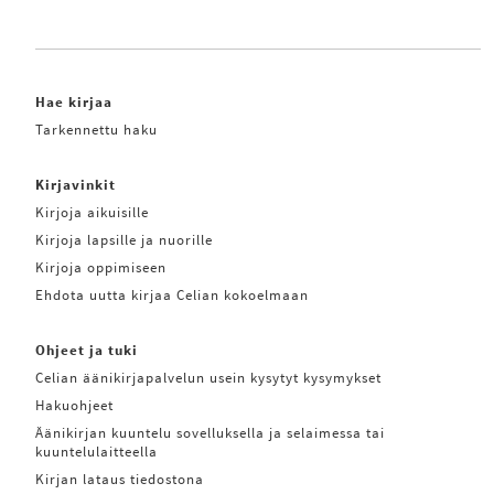
Hae kirjaa
Tarkennettu haku
Kirjavinkit
Kirjoja aikuisille
Kirjoja lapsille ja nuorille
Kirjoja oppimiseen
Ehdota uutta kirjaa Celian kokoelmaan
Ohjeet ja tuki
Celian äänikirjapalvelun usein kysytyt kysymykset
Hakuohjeet
Äänikirjan kuuntelu sovelluksella ja selaimessa tai
kuuntelulaitteella
Kirjan lataus tiedostona