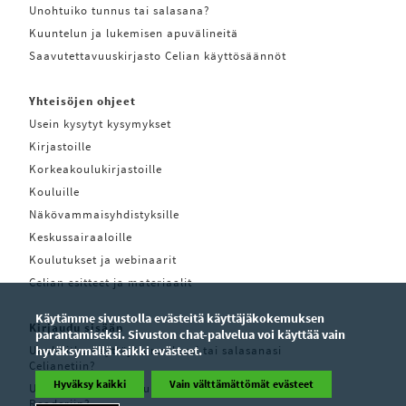
Unohtuiko tunnus tai salasana?
Kuuntelun ja lukemisen apuvälineitä
Saavutettavuuskirjasto Celian käyttösäännöt
Yhteisöjen ohjeet
Usein kysytyt kysymykset
Kirjastoille
Korkeakoulukirjastoille
Kouluille
Näkövammaisyhdistyksille
Keskussairaaloille
Koulutukset ja webinaarit
Celian esitteet ja materiaalit
Käytämme sivustolla evästeitä käyttäjäkokemuksen
Kirjaudu sisään
parantamiseksi. Sivuston chat-palvelua voi käyttää vain
Unohditko käyttäjätunnuksesi tai salasanasi
hyväksymällä kaikki evästeet.
Celianetiin?
Hyväksy kaikki
Vain välttämättömät evästeet
Unohditko käyttäjätunnuksesi tai salasanasi Pratsam
Readeriin?