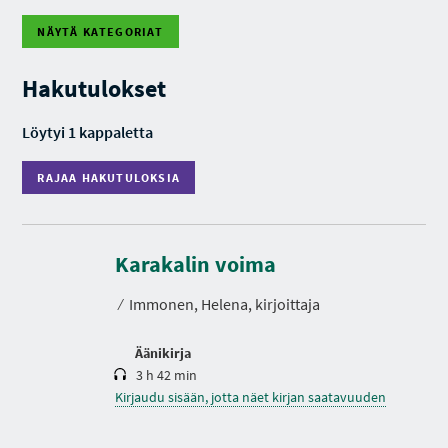
NÄYTÄ KATEGORIAT
R
A
J
Hakutulokset
A
A
H
Löytyi 1 kappaletta
A
K
U
RAJAA HAKUTULOKSIA
T
U
L
O
K
K
e
S
s
Karakalin voima
I
t
A
o
⁄
Immonen, Helena, kirjoittaja
Äänikirja
3 h 42 min
Kirjaudu sisään, jotta näet kirjan saatavuuden