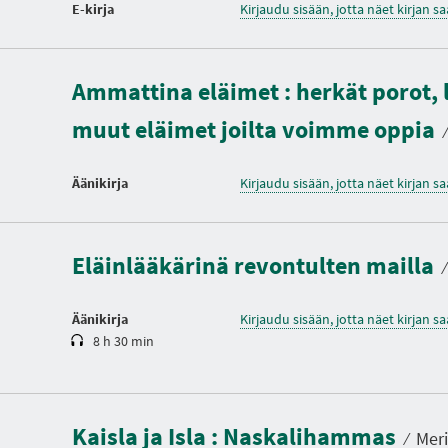
E-kirja
Kirjaudu sisään, jotta näet kirjan 
Ammattina eläimet : herkät porot, l
muut eläimet joilta voimme oppia
⁄
Äänikirja
Kirjaudu sisään, jotta näet kirjan 
K
e
s
t
Eläinlääkärinä revontulten mailla
o
⁄
Äänikirja
Kirjaudu sisään, jotta näet kirjan 
8 h 30 min
K
e
s
t
Kaisla ja Isla : Naskalihammas
o
⁄
Meri