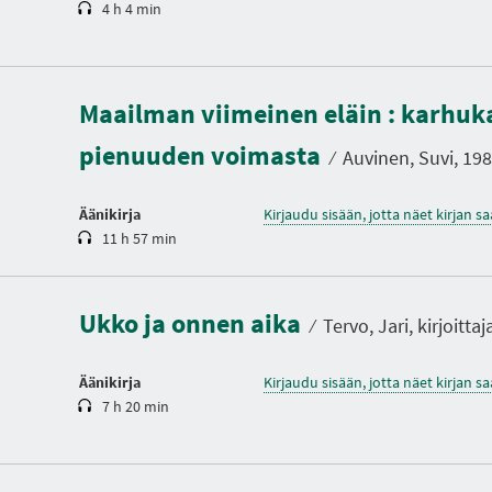
4 h 4 min
K
e
Maailman viimeinen eläin : karhukai
s
t
pienuuden voimasta
o
⁄
Auvinen, Suvi, 1984
Äänikirja
Kirjaudu sisään, jotta näet kirjan 
11 h 57 min
K
e
s
t
Ukko ja onnen aika
o
⁄
Tervo, Jari, kirjoittaj
Äänikirja
Kirjaudu sisään, jotta näet kirjan 
7 h 20 min