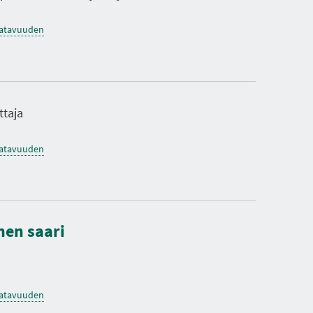
saatavuuden
ttaja
saatavuuden
nen saari
saatavuuden