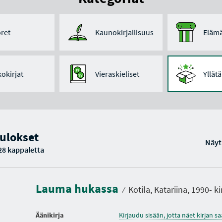
ret
Kaunokirjallisuus
Elämä
kokirjat
Vieraskieliset
Yllät
ulokset
Näyt
28 kappaletta
K
e
s
t
Lauma hukassa
o
⁄
Kotila, Katariina, 1990- ki
Äänikirja
Kirjaudu sisään, jotta näet kirjan 