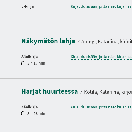
E-kirja
Kirjaudu sisään, jotta näet kirjan 
K
e
s
t
Näkymätön lahja
o
⁄
Alongi, Katariina, kirjoi
Äänikirja
Kirjaudu sisään, jotta näet kirjan 
3 h 17 min
K
e
s
t
Harjat huurteessa
o
⁄
Kotila, Katariina, kirjo
Äänikirja
Kirjaudu sisään, jotta näet kirjan 
3 h 58 min
K
e
s