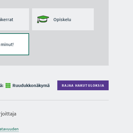
kerrat
Opiskelu
ä minut!
ä:
Ruudukkonäkymä
RAJAA HAKUTULOKSIA
rjoittaja
saatavuuden