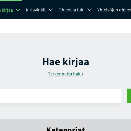
Kirjavinkit
Ohjeet ja tuki
Yhteisöjen ohjee
 kirjaa
Hae kirjaa
Tarkennettu haku
Kategoriat