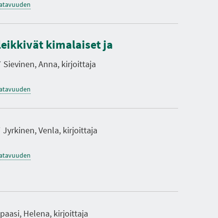
saatavuuden
eikkivät kimalaiset ja
Sievinen, Anna, kirjoittaja
saatavuuden
Jyrkinen, Venla, kirjoittaja
saatavuuden
paasi, Helena, kirjoittaja