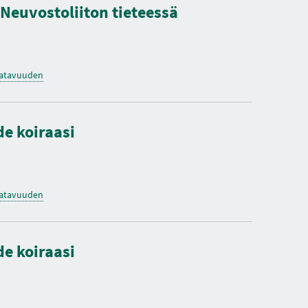
 Neuvostoliiton tieteessä
saatavuuden
de koiraasi
saatavuuden
de koiraasi