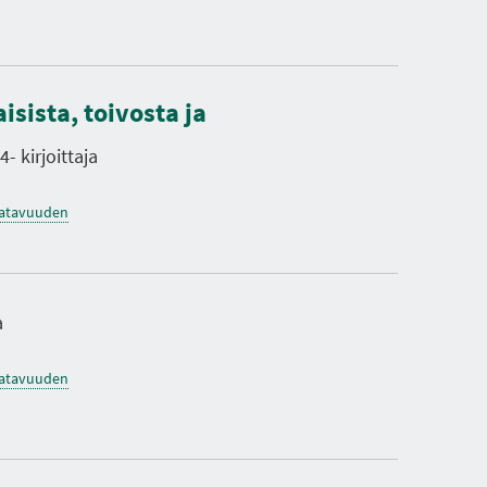
sista, toivosta ja
- kirjoittaja
saatavuuden
a
saatavuuden