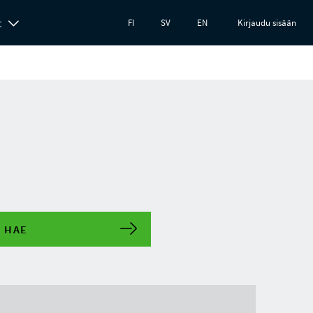
t
FI
SV
EN
Kirjaudu sisään
HAE