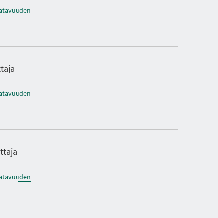
saatavuuden
ttaja
saatavuuden
ittaja
saatavuuden