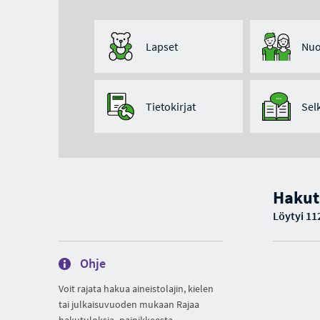
Lapset
Nuo
Tietokirjat
Sel
Hakut
Löytyi 11
Ohje
Voit rajata hakua aineistolajin, kielen
tai julkaisuvuoden mukaan Rajaa