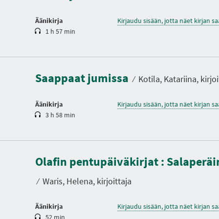
Äänikirja
Kirjaudu sisään, jotta näet kirjan 
1 h 57 min
K
e
s
t
Saappaat jumissa
o
⁄
Kotila, Katariina, kirjoi
Äänikirja
Kirjaudu sisään, jotta näet kirjan 
3 h 58 min
K
e
Olafin pentupäiväkirjat : Salaperäi
s
t
o
⁄
Waris, Helena, kirjoittaja
Äänikirja
Kirjaudu sisään, jotta näet kirjan 
52 min
K