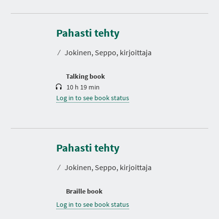
D
u
r
Pahasti tehty
a
t
⁄
Jokinen, Seppo, kirjoittaja
i
o
n
Talking book
10 h 19 min
Log in to see book status
Pahasti tehty
⁄
Jokinen, Seppo, kirjoittaja
Braille book
Log in to see book status