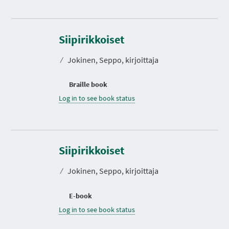
Siipirikkoiset
⁄
Jokinen, Seppo, kirjoittaja
Braille book
Log in to see book status
Siipirikkoiset
⁄
Jokinen, Seppo, kirjoittaja
E-book
Log in to see book status