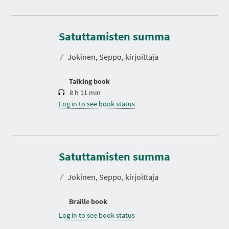
D
u
r
Satuttamisten summa
a
t
⁄
Jokinen, Seppo, kirjoittaja
i
o
n
Talking book
8 h 11 min
Log in to see book status
Satuttamisten summa
⁄
Jokinen, Seppo, kirjoittaja
Braille book
Log in to see book status