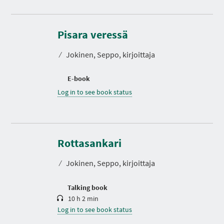
Pisara veressä
⁄
Jokinen, Seppo, kirjoittaja
E-book
Log in to see book status
D
u
r
Rottasankari
a
t
⁄
Jokinen, Seppo, kirjoittaja
i
o
n
Talking book
10 h 2 min
Log in to see book status