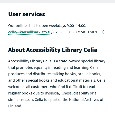
T
T
S
I
V
User services
E
Our online chat is open weekdays 9.00–14.00.
celia@kansallisarkisto.fi
/ 0295 333 050 (Mon–Thu 9–11)
About Accessibility Library Celia
Accessibility Library Celia is a state-owned special library
that promotes equality in reading and learning. Celia
produces and distributes talking books, braille books,
and other special books and educational materials. Celia
welcomes all customers who find it difficult to read
regular books due to dyslexia, illness, disability or a
similar reason. Celia is a part of the National Archives of
Finland.