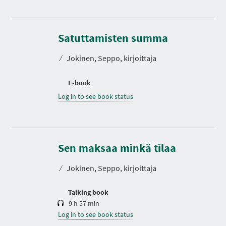
Satuttamisten summa
⁄
Jokinen, Seppo, kirjoittaja
E-book
Log in to see book status
D
u
r
Sen maksaa minkä tilaa
a
t
⁄
Jokinen, Seppo, kirjoittaja
i
o
n
Talking book
9 h 57 min
Log in to see book status