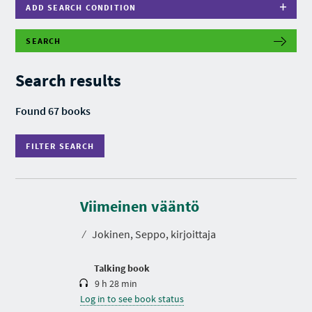
ADD SEARCH CONDITION
SEARCH
F
I
L
Search results
T
E
R
Found 67 books
S
E
A
FILTER SEARCH
R
C
H
D
u
r
Viimeinen vääntö
a
t
⁄
Jokinen, Seppo, kirjoittaja
i
o
n
Talking book
9 h 28 min
Log in to see book status