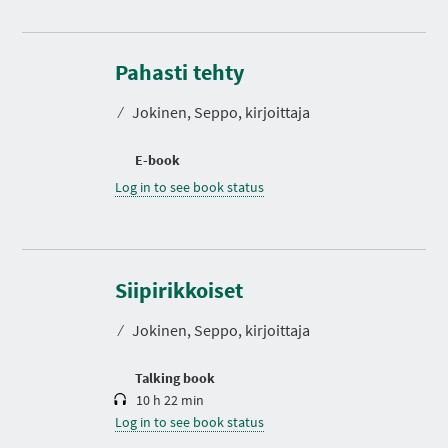
Pahasti tehty
⁄
Jokinen, Seppo, kirjoittaja
E-book
Log in to see book status
D
u
r
Siipirikkoiset
a
t
⁄
Jokinen, Seppo, kirjoittaja
i
o
n
Talking book
10 h 22 min
Log in to see book status