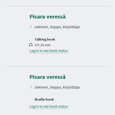
D
u
r
Pisara veressä
a
t
⁄
Jokinen, Seppo, kirjoittaja
i
o
n
Talking book
9 h 34 min
Log in to see book status
Pisara veressä
⁄
Jokinen, Seppo, kirjoittaja
Braille book
Log in to see book status