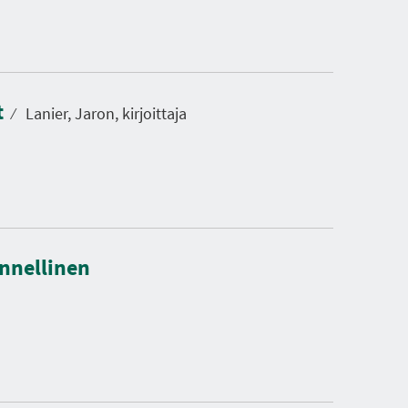
t
⁄
Lanier, Jaron, kirjoittaja
onnellinen