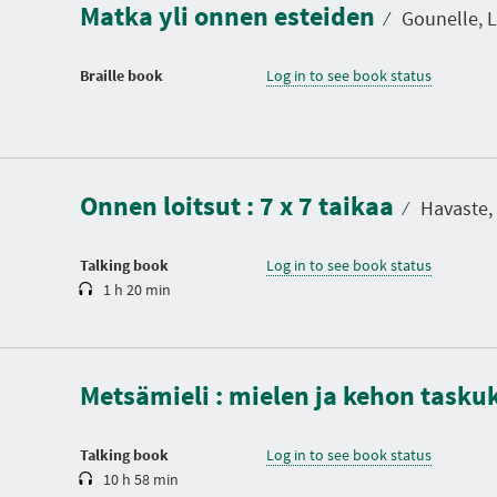
Matka yli onnen esteiden
⁄
Gounelle, La
Braille book
Log in to see book status
D
u
r
a
Onnen loitsut : 7 x 7 taikaa
t
⁄
Havaste, P
i
o
n
Talking book
Log in to see book status
1 h 20 min
D
u
r
a
Metsämieli : mielen ja kehon tasku
t
i
o
n
Talking book
Log in to see book status
10 h 58 min