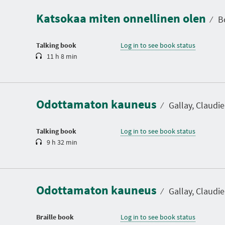
a
Katsokaa miten onnellinen olen
t
⁄
Bo
i
o
n
Talking book
Log in to see book status
11 h 8 min
D
u
r
a
Odottamaton kauneus
t
⁄
Gallay, Claudie,
i
o
n
Talking book
Log in to see book status
9 h 32 min
Odottamaton kauneus
⁄
Gallay, Claudie,
Braille book
Log in to see book status