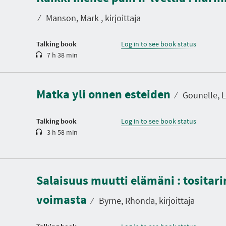
a
t
⁄
Manson, Mark , kirjoittaja
i
o
n
Talking book
Log in to see book status
7 h 38 min
D
u
r
a
Matka yli onnen esteiden
t
⁄
Gounelle, La
i
o
n
Talking book
Log in to see book status
3 h 58 min
D
u
Salaisuus muutti elämäni : tositar
r
a
voimasta
t
⁄
Byrne, Rhonda, kirjoittaja
i
o
n