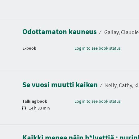
Odottamaton kauneus
⁄
Gallay, Claudie,
E-book
Log in to see book status
D
u
r
a
Se vuosi muutti kaiken
t
⁄
Kelly, Cathy, ki
i
o
n
Talking book
Log in to see book status
14 h 33 min
D
u
Kaikki menee päin h*lvettiä : nurin
r