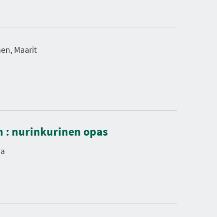
en, Maarit
n : nurinkurinen opas
ja