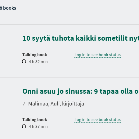
8 books
D
u
r
a
10 syytä tuhota kaikki sometilit ny
t
i
o
n
Talking book
Log in to see book status
4 h 32 min
D
u
Onni asuu jo sinussa: 9 tapaa olla 
r
a
t
⁄
Malimaa, Auli, kirjoittaja
i
o
n
Talking book
Log in to see book status
4 h 37 min
D
u
r