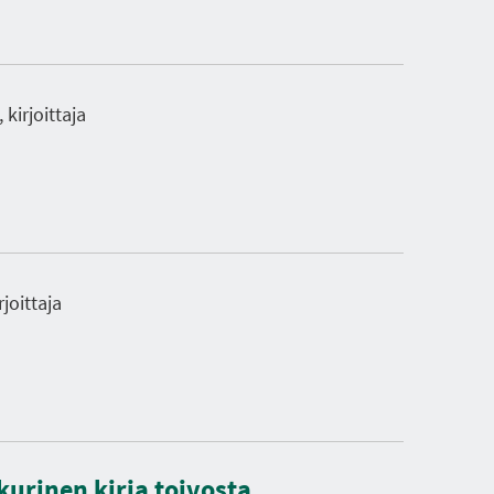
 kirjoittaja
rjoittaja
kurinen kirja toivosta