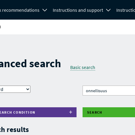
k recommendations
Instructions and support
Instructi
H
anced search
Basic search
EARCH CONDITION
SEARCH
h results