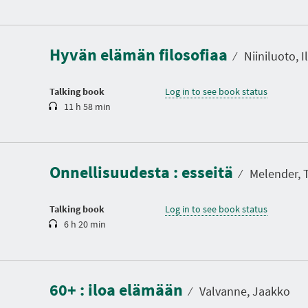
D
u
r
a
Hyvän elämän filosofiaa
t
⁄
Niiniluoto, I
i
o
n
Talking book
Log in to see book status
11 h 58 min
D
u
r
a
Onnellisuudesta : esseitä
t
⁄
Melender,
i
o
n
Talking book
Log in to see book status
6 h 20 min
D
u
r
a
60+ : iloa elämään
t
⁄
Valvanne, Jaakko
i