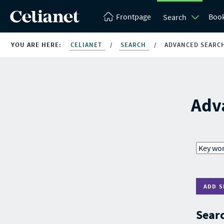
Frontpage
Boo
Search
YOU ARE HERE:
CELIANET
/
SEARCH
/
ADVANCED SEARC
Adv
ADD S
Searc