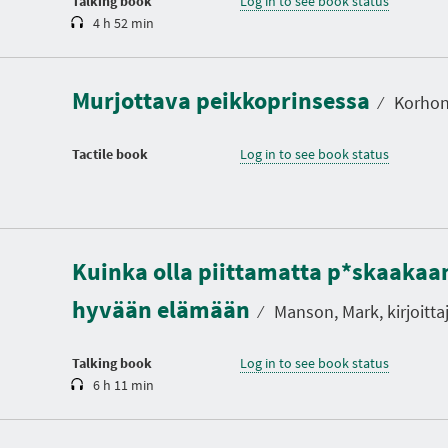
Talking book
Log in to see book status
4 h 52 min
Murjottava peikkoprinsessa
⁄
Korhon
Tactile book
Log in to see book status
D
u
Kuinka olla piittamatta p*skaakaa
r
a
hyvään elämään
t
⁄
Manson, Mark, kirjoitta
i
o
n
Talking book
Log in to see book status
6 h 11 min