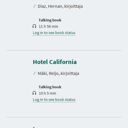
t
⁄
Diaz, Hernan, kirjoittaja
i
o
n
Talking book
11 h 56 min
Log in to see book status
D
u
r
Hotel California
a
t
⁄
Mäki, Reijo, kirjoittaja
i
o
n
Talking book
10 h 5 min
Log in to see book status
D
u
r