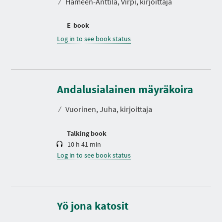
⁄
Hämeen-Anttila, Virpi, kirjoittaja
E-book
Log in to see book status
D
u
r
Andalusialainen mäyräkoira
a
t
⁄
Vuorinen, Juha, kirjoittaja
i
o
n
Talking book
10 h 41 min
Log in to see book status
Yö jona katosit