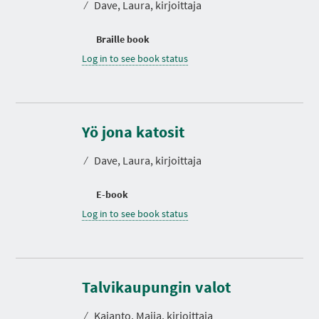
⁄
Dave, Laura, kirjoittaja
Braille book
Log in to see book status
Yö jona katosit
⁄
Dave, Laura, kirjoittaja
E-book
Log in to see book status
D
u
r
Talvikaupungin valot
a
t
⁄
Kajanto, Maija, kirjoittaja