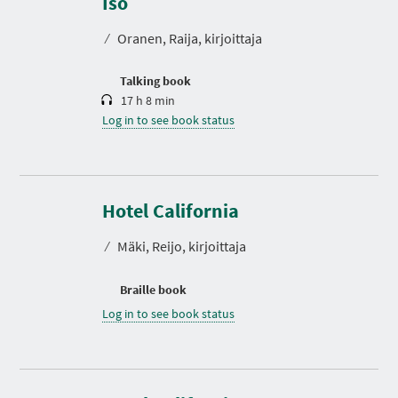
Iso
a
t
⁄
Oranen, Raija, kirjoittaja
i
o
n
Talking book
17 h 8 min
Log in to see book status
Hotel California
⁄
Mäki, Reijo, kirjoittaja
Braille book
Log in to see book status