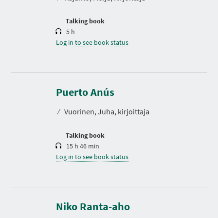
i
o
n
Talking book
5 h
Log in to see book status
D
u
r
Puerto Anús
a
t
⁄
Vuorinen, Juha, kirjoittaja
i
o
n
Talking book
15 h 46 min
Log in to see book status
D
u
r
Niko Ranta-aho
a