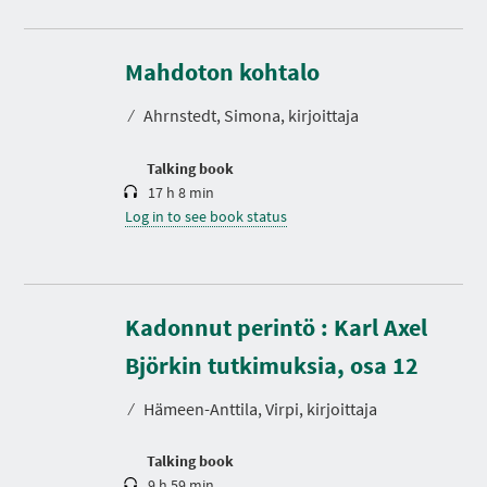
D
u
r
Mahdoton kohtalo
a
t
⁄
Ahrnstedt, Simona, kirjoittaja
i
o
n
Talking book
17 h 8 min
Log in to see book status
Kadonnut perintö : Karl Axel
D
u
r
Björkin tutkimuksia, osa 12
a
t
⁄
Hämeen-Anttila, Virpi, kirjoittaja
i
o
n
Talking book
9 h 59 min