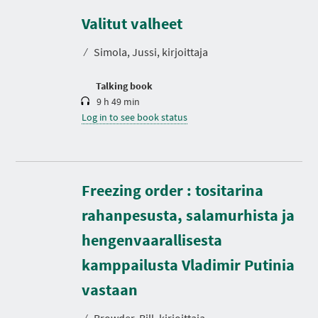
u
r
Valitut valheet
a
t
⁄
Simola, Jussi, kirjoittaja
i
o
n
Talking book
9 h 49 min
Log in to see book status
Freezing order : tositarina
rahanpesusta, salamurhista ja
hengenvaarallisesta
kamppailusta Vladimir Putinia
D
u
r
vastaan
a
t
⁄
Browder, Bill, kirjoittaja