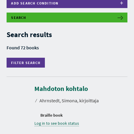
ADD SEARCH CONDITION
SEARCH
F
I
L
Search results
T
E
R
Found 72 books
S
E
A
FILTER SEARCH
R
C
H
Mahdoton kohtalo
⁄
Ahrnstedt, Simona, kirjoittaja
Braille book
Log in to see book status