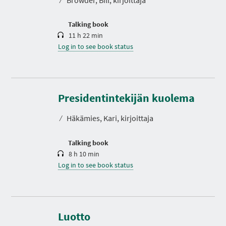
i
o
n
Talking book
11 h 22 min
Log in to see book status
D
u
r
Presidentintekijän kuolema
a
t
⁄
Häkämies, Kari, kirjoittaja
i
o
n
Talking book
8 h 10 min
Log in to see book status
D
u
r
Luotto
a