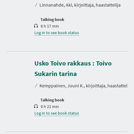
t
⁄
Linnanahde, Aki, kirjoittaja, haastattelija
i
o
n
Talking book
8 h 17 min
Log in to see book status
Usko Toivo rakkaus : Toivo
D
u
r
Sukarin tarina
a
t
⁄
Kemppainen, Jouni K., kirjoittaja, haastattelija
i
o
n
Talking book
9 h 21 min
Log in to see book status
D