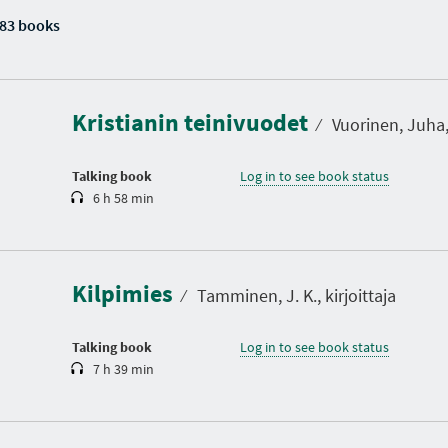
83 books
D
u
r
a
Kristianin teinivuodet
t
⁄
Vuorinen, Juha, 
i
o
n
Talking book
Log in to see book status
6 h 58 min
D
u
r
a
Kilpimies
t
⁄
Tamminen, J. K., kirjoittaja
i
o
n
Talking book
Log in to see book status
7 h 39 min