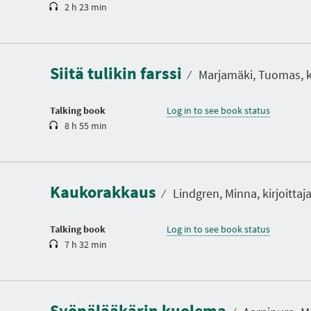
2 h 23 min
D
u
r
a
Siitä tulikin farssi
t
⁄
Marjamäki, Tuomas, ki
i
o
n
Talking book
Log in to see book status
8 h 55 min
D
u
r
a
Kaukorakkaus
t
⁄
Lindgren, Minna, kirjoittaj
i
o
n
Talking book
Log in to see book status
7 h 32 min
D
u
r
a
Syöpälääkärin kuolema
t