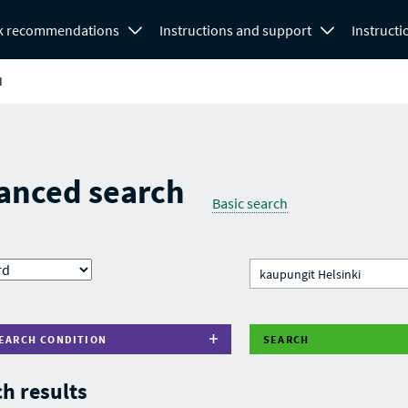
k recommendations
Instructions and support
Instructi
H
anced search
Basic search
EARCH CONDITION
SEARCH
h results