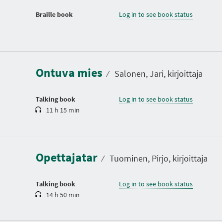
Braille book
Log in to see book status
D
u
r
a
Ontuva mies
t
⁄
Salonen, Jari, kirjoittaja
i
o
n
Talking book
Log in to see book status
11 h 15 min
D
u
r
a
Opettajatar
t
⁄
Tuominen, Pirjo, kirjoittaja
i
o
n
Talking book
Log in to see book status
14 h 50 min
D
u