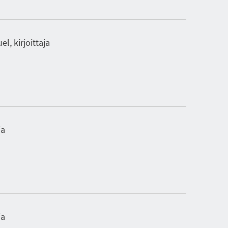
l, kirjoittaja
ja
ja