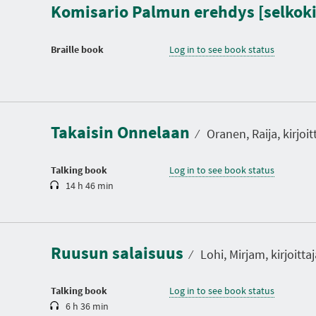
Komisario Palmun erehdys [selkoki
Braille book
Log in to see book status
D
u
r
a
Takaisin Onnelaan
t
⁄
Oranen, Raija, kirjoit
i
o
n
Talking book
Log in to see book status
14 h 46 min
D
u
r
a
Ruusun salaisuus
t
⁄
Lohi, Mirjam, kirjoittaj
i
o
n
Talking book
Log in to see book status
6 h 36 min