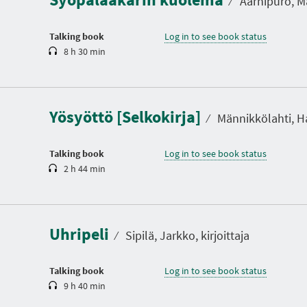
⁄
Aarnipuro, Mar
i
o
n
Talking book
Log in to see book status
8 h 30 min
D
u
r
a
Yösyöttö [Selkokirja]
t
⁄
Männikkölahti, Ha
i
o
n
Talking book
Log in to see book status
2 h 44 min
D
u
r
a
Uhripeli
t
⁄
Sipilä, Jarkko, kirjoittaja
i
o
n
Talking book
Log in to see book status
9 h 40 min
D