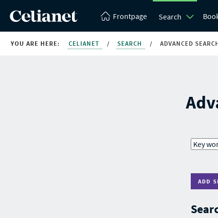
Frontpage
Boo
Search
YOU ARE HERE:
CELIANET
/
SEARCH
/
ADVANCED SEARC
Adv
ADD S
Searc