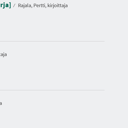
rja]
⁄
Rajala, Pertti, kirjoittaja
taja
a