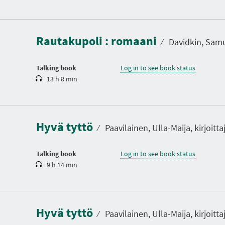
D
u
r
a
Rautakupoli : romaani
t
⁄
Davidkin, Samue
i
o
n
Talking book
Log in to see book status
13 h 8 min
D
u
r
a
Hyvä tyttö
t
⁄
Paavilainen, Ulla-Maija, kirjoitta
i
o
n
Talking book
Log in to see book status
9 h 14 min
Hyvä tyttö
⁄
Paavilainen, Ulla-Maija, kirjoitta