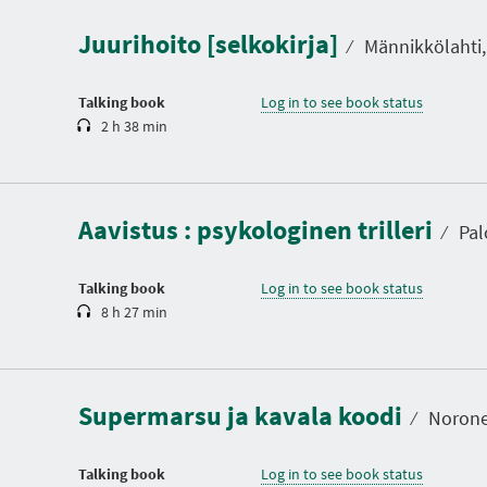
r
a
Juurihoito [selkokirja]
t
⁄
Männikkölahti, 
i
o
n
Talking book
Log in to see book status
2 h 38 min
D
u
r
a
Aavistus : psykologinen trilleri
t
⁄
Palo
i
o
n
Talking book
Log in to see book status
8 h 27 min
D
u
r
a
Supermarsu ja kavala koodi
t
⁄
Noronen
i
o
n
Talking book
Log in to see book status