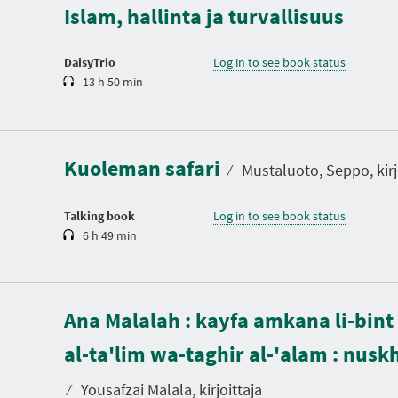
t
Islam, hallinta ja turvallisuus
i
o
n
DaisyTrio
Log in to see book status
13 h 50 min
D
u
r
a
Kuoleman safari
t
⁄
Mustaluoto, Seppo, kirj
i
o
n
Talking book
Log in to see book status
6 h 49 min
Ana Malalah : kayfa amkana li-bint
D
u
al-ta'lim wa-taghir al-'alam : nuskh
r
a
t
⁄
Yousafzai Malala, kirjoittaja
i