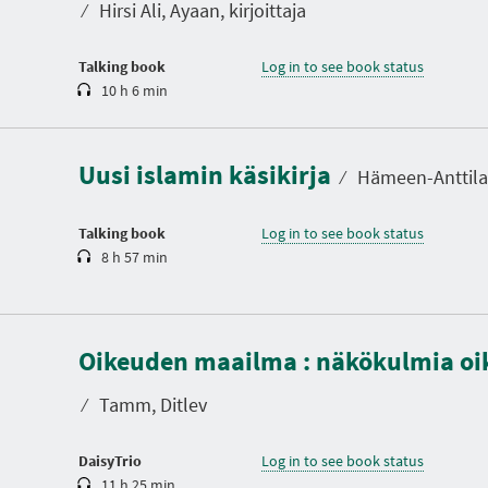
t
⁄
Hirsi Ali, Ayaan, kirjoittaja
i
o
n
Talking book
Log in to see book status
10 h 6 min
D
u
r
a
Uusi islamin käsikirja
t
⁄
Hämeen-Anttila, 
i
o
n
Talking book
Log in to see book status
8 h 57 min
D
u
Oikeuden maailma : näkökulmia oi
r
a
t
⁄
Tamm, Ditlev
i
o
n
DaisyTrio
Log in to see book status
11 h 25 min