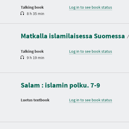
n
Talking book
Log in to see book status
8 h 35 min
D
u
r
a
Matkalla islamilaisessa Suomessa
t
⁄
i
o
n
Talking book
Log in to see book status
9 h 19 min
Salam : islamin polku. 7-9
Luetus textbook
Log in to see book status
D
u
r
a