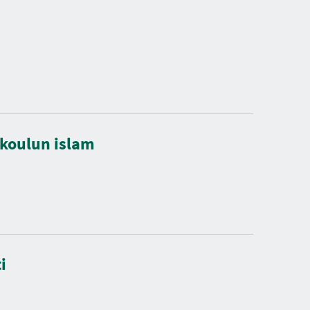
läkoulun islam
i