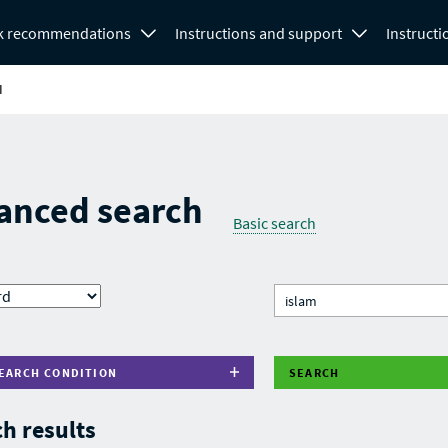
k recommendations
Instructions and support
Instructi
H
anced search
Basic search
EARCH CONDITION
SEARCH
h results