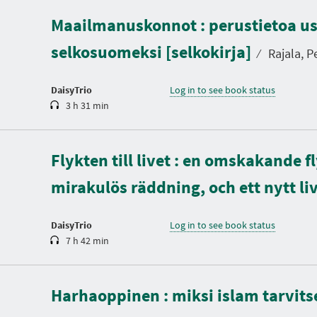
u
Maailmanuskonnot : perustietoa u
r
a
selkosuomeksi [selkokirja]
t
⁄
Rajala, Per
i
o
n
DaisyTrio
Log in to see book status
3 h 31 min
D
u
Flykten till livet : en omskakande f
r
a
mirakulös räddning, och ett nytt li
t
i
o
n
DaisyTrio
Log in to see book status
7 h 42 min
D
u
Harhaoppinen : miksi islam tarvit
r
a