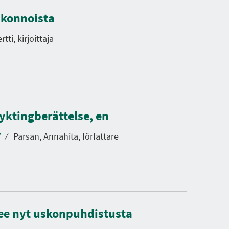
skonnoista
tti, kirjoittaja
lyktingberättelse, en
v
⁄
Parsan, Annahita, författare
see nyt uskonpuhdistusta