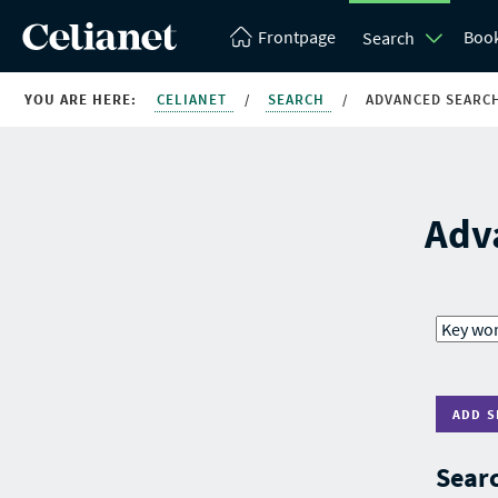
Frontpage
Boo
Search
YOU ARE HERE:
CELIANET
/
SEARCH
/
ADVANCED SEARC
Adv
ADD S
Searc