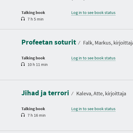
o
n
Talking book
Log in to see book status
7 h 5 min
D
u
r
a
Profeetan soturit
t
⁄
Falk, Markus, kirjoittaj
i
o
n
Talking book
Log in to see book status
10 h 11 min
D
u
r
a
Jihad ja terrori
t
⁄
Kaleva, Atte, kirjoittaja
i
o
n
Talking book
Log in to see book status
7 h 16 min
D