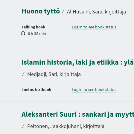
a
Huono tyttö
t
⁄
Al Husaini, Sara, kirjoittaja
i
o
n
Talking book
Log in to see book status
6 h 38 min
Islamin historia, laki ja etiikka : y
⁄
Medjadji, Sari, kirjoittaja
Luetus textbook
Log in to see book status
D
u
Aleksanteri Suuri : sankari ja myytt
r
a
t
⁄
Peltonen, Jaakkojuhani, kirjoittaja
i
o