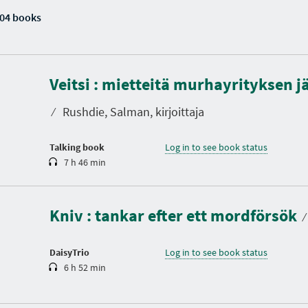
04 books
D
u
Veitsi : mietteitä murhayrityksen j
r
a
t
⁄
Rushdie, Salman, kirjoittaja
i
o
n
Talking book
Log in to see book status
7 h 46 min
D
u
r
a
Kniv : tankar efter ett mordförsök
t
⁄
i
o
n
DaisyTrio
Log in to see book status
6 h 52 min
D
u
r