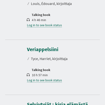
t
⁄
Louis, Édouard, kirjoittaja
i
o
n
Talking book
4 h 46 min
Log in to see book status
D
u
r
Veriappelsiini
a
t
⁄
Tyce, Harriet, kirjoittaja
i
o
n
Talking book
10 h 57 min
Log in to see book status
D
u
r
Selviytyjät : kirja elämästä