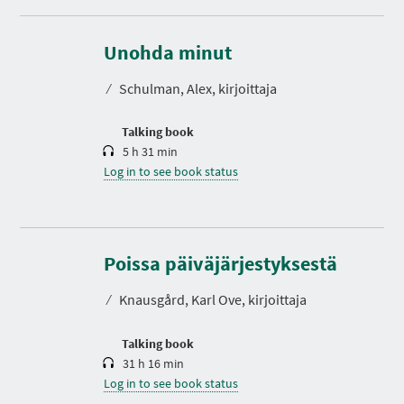
D
u
r
Unohda minut
a
t
⁄
Schulman, Alex, kirjoittaja
i
o
n
Talking book
5 h 31 min
Log in to see book status
D
u
r
Poissa päiväjärjestyksestä
a
t
⁄
Knausgård, Karl Ove, kirjoittaja
i
o
n
Talking book
31 h 16 min
Log in to see book status