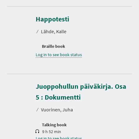
Happotesti
⁄
Lähde, Kalle
Braille book
Log in to see book status
Juoppohullun päiväkirja. Osa
D
u
r
5 : Dokumentti
a
t
⁄
Vuorinen, Juha
i
o
n
Talking book
9 h 52 min
Log in to see book status