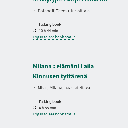
a
t
⁄
Potapoff, Teemu, kirjoittaja
i
o
n
Talking book
10 h 44 min
Log in to see book status
Milana : elämäni Laila
D
u
r
Kinnusen tyttärenä
a
t
⁄
Misic, Milana, haastateltava
i
o
n
Talking book
4 h 55 min
Log in to see book status