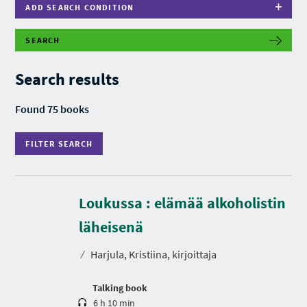
ADD SEARCH CONDITION
SEARCH
F
I
L
Search results
T
E
R
Found 75 books
S
E
A
FILTER SEARCH
R
C
H
Loukussa : elämää alkoholistin
D
u
r
läheisenä
a
t
⁄
Harjula, Kristiina, kirjoittaja
i
o
n
Talking book
6 h 10 min