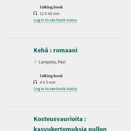
n
Talking book
11 h 42 min
Log in to see book status
D
u
r
Kehä : romaani
a
t
⁄
Lampela, Pasi
i
o
n
Talking book
4 h 5 min
Log in to see book status
Kosteusvaurioita :
kasvukertomuksia pullon
D