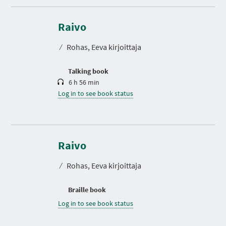
D
u
r
Raivo
a
t
⁄
Rohas, Eeva kirjoittaja
i
o
n
Talking book
6 h 56 min
Log in to see book status
Raivo
⁄
Rohas, Eeva kirjoittaja
Braille book
Log in to see book status