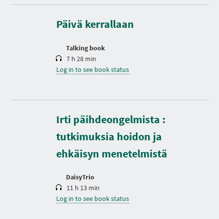
r
a
t
Päivä kerrallaan
i
o
n
Talking book
7 h 28 min
Log in to see book status
D
Irti päihdeongelmista :
u
r
tutkimuksia hoidon ja
a
t
ehkäisyn menetelmistä
i
o
n
DaisyTrio
11 h 13 min
Log in to see book status