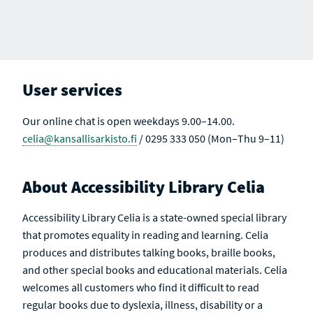
A
R
L
L
L
L
R
E
T
T
T
T
C
S
S
S
S
S
H
U
A
R
L
C
E
T
T
S
S
I
U
V
User services
L
E
T
S
Our online chat is open weekdays 9.00–14.00.
celia@kansallisarkisto.fi
/ 0295 333 050 (Mon–Thu 9–11)
About Accessibility Library Celia
Accessibility Library Celia is a state-owned special library
that promotes equality in reading and learning. Celia
produces and distributes talking books, braille books,
and other special books and educational materials. Celia
welcomes all customers who find it difficult to read
regular books due to dyslexia, illness, disability or a