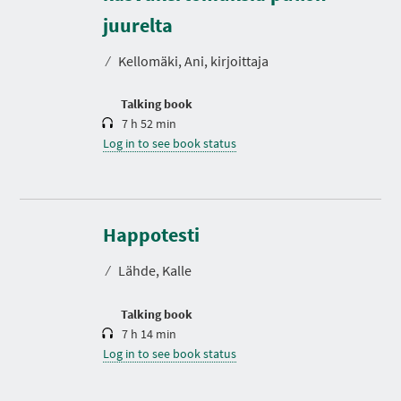
u
r
juurelta
a
t
⁄
Kellomäki, Ani, kirjoittaja
i
o
n
Talking book
7 h 52 min
Log in to see book status
D
u
r
Happotesti
a
t
⁄
Lähde, Kalle
i
o
n
Talking book
7 h 14 min
Log in to see book status
D
u