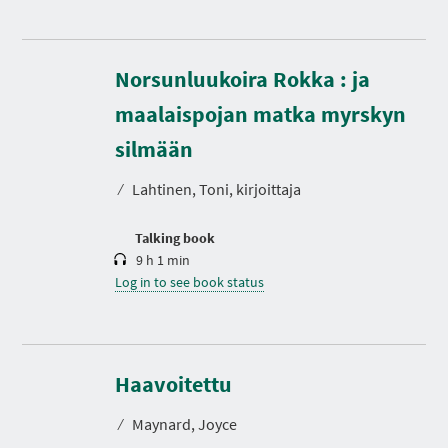
Norsunluukoira Rokka : ja
maalaispojan matka myrskyn
D
u
r
silmään
a
t
⁄
Lahtinen, Toni, kirjoittaja
i
o
n
Talking book
9 h 1 min
Log in to see book status
D
u
r
Haavoitettu
a
t
⁄
Maynard, Joyce
i
o