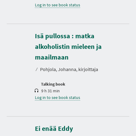
Log in to see book status
Isä pullossa : matka
alkoholistin mieleen ja
D
u
r
maailmaan
a
t
⁄
Pohjola, Johanna, kirjoittaja
i
o
n
Talking book
9 h 31 min
Log in to see book status
D
u
r
Ei enää Eddy
a